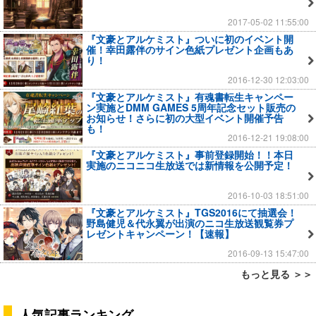
2017-05-02 11:55:00
『文豪とアルケミスト』ついに初のイベント開
催！幸田露伴のサイン色紙プレゼント企画もあ
り！
2016-12-30 12:03:00
『文豪とアルケミスト』有魂書転生キャンペー
ン実施とDMM GAMES 5周年記念セット販売の
お知らせ！さらに初の大型イベント開催予告
も！
2016-12-21 19:08:00
『文豪とアルケミスト』事前登録開始！！本日
実施のニコニコ生放送では新情報を公開予定！
2016-10-03 18:51:00
『文豪とアルケミスト』TGS2016にて抽選会！
野島健児＆代永翼が出演のニコ生放送観覧券プ
レゼントキャンペーン！【速報】
2016-09-13 15:47:00
もっと見る ＞＞
人気記事ランキング