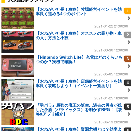
【おねがい社長！攻略】牧場経営イベントを効
1
率良く進める4つのポイント
2021-01-22 21:00:00
【おねがい社長！攻略】オススメの乗り物・車
2
の入手方法と小技
2021-03-30 12:00:00
【Nintendo Switch Lite】充電はどのくらいも
3
つのか？実機で確認！
2020-05-05 12:00:00
【おねがい社長！攻略】店舗経営イベントを効
4
率良く攻略しよう！（イベント一覧あり）
2021-01-25 18:00:00
『勇パラ』最強の魔王の誕生…過去の勇者が残
5
した矛盾（パラドックス）を明かすRPG！【攻
略&アプリ紹介】
2016-06-13 20:30:00
【おねがい社長！攻略】資源危機とは？効率よ
6