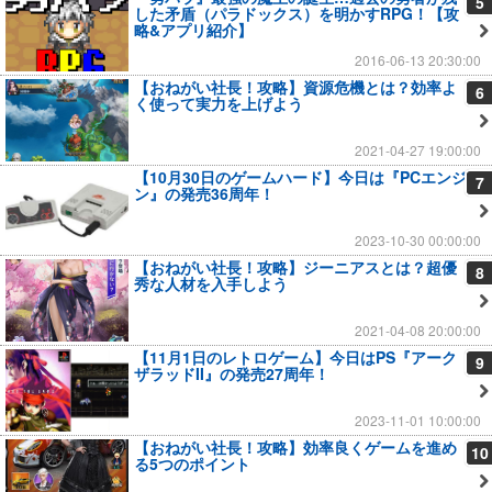
5
した矛盾（パラドックス）を明かすRPG！【攻
略&アプリ紹介】
2016-06-13 20:30:00
【おねがい社長！攻略】資源危機とは？効率よ
6
く使って実力を上げよう
2021-04-27 19:00:00
【10月30日のゲームハード】今日は『PCエンジ
7
ン』の発売36周年！
2023-10-30 00:00:00
【おねがい社長！攻略】ジーニアスとは？超優
8
秀な人材を入手しよう
2021-04-08 20:00:00
【11月1日のレトロゲーム】今日はPS『アーク
9
ザラッドII』の発売27周年！
2023-11-01 10:00:00
【おねがい社長！攻略】効率良くゲームを進め
10
る5つのポイント