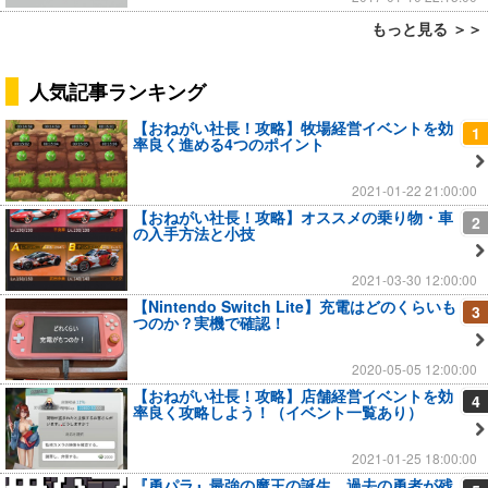
もっと見る ＞＞
人気記事ランキング
【おねがい社長！攻略】牧場経営イベントを効
1
率良く進める4つのポイント
2021-01-22 21:00:00
【おねがい社長！攻略】オススメの乗り物・車
2
の入手方法と小技
2021-03-30 12:00:00
【Nintendo Switch Lite】充電はどのくらいも
3
つのか？実機で確認！
2020-05-05 12:00:00
【おねがい社長！攻略】店舗経営イベントを効
4
率良く攻略しよう！（イベント一覧あり）
2021-01-25 18:00:00
『勇パラ』最強の魔王の誕生…過去の勇者が残