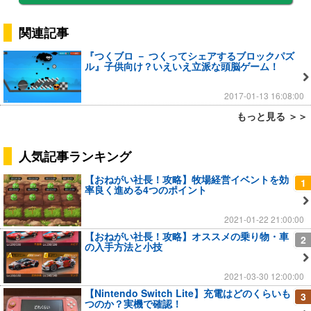
関連記事
『つくブロ － つくってシェアするブロックパズ
ル』子供向け？いえいえ立派な頭脳ゲーム！
2017-01-13 16:08:00
もっと見る ＞＞
人気記事ランキング
【おねがい社長！攻略】牧場経営イベントを効
1
率良く進める4つのポイント
2021-01-22 21:00:00
【おねがい社長！攻略】オススメの乗り物・車
2
の入手方法と小技
2021-03-30 12:00:00
【Nintendo Switch Lite】充電はどのくらいも
3
つのか？実機で確認！