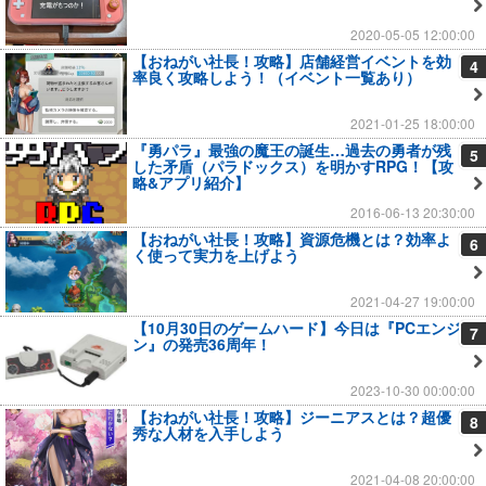
2020-05-05 12:00:00
【おねがい社長！攻略】店舗経営イベントを効
4
率良く攻略しよう！（イベント一覧あり）
2021-01-25 18:00:00
『勇パラ』最強の魔王の誕生…過去の勇者が残
5
した矛盾（パラドックス）を明かすRPG！【攻
略&アプリ紹介】
2016-06-13 20:30:00
【おねがい社長！攻略】資源危機とは？効率よ
6
く使って実力を上げよう
2021-04-27 19:00:00
【10月30日のゲームハード】今日は『PCエンジ
7
ン』の発売36周年！
2023-10-30 00:00:00
【おねがい社長！攻略】ジーニアスとは？超優
8
秀な人材を入手しよう
2021-04-08 20:00:00