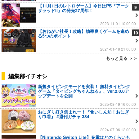
【11月1日のレトロゲーム】今日はPS『アーク
9
ザラッドII』の発売27周年！
2023-11-01 10:00:00
【おねがい社長！攻略】効率良くゲームを進め
10
る5つのポイント
2021-01-18 21:00:00
もっと見る ＞＞
編集部イチオシ
新規タイピングモードを実装！ 無料タイピング
ゲーム『タイピングちゃんねる』、ver.2.0.0ア
ップデートを公開
2025-08-19 16:00:00
おにぎり好き集まれー！『食いしん坊！おにぎ
り巾着』 #週刊ガチャ 384
2024-07-06 12:00:00
【Nintendo Switch Lite】充電はどのくらいも