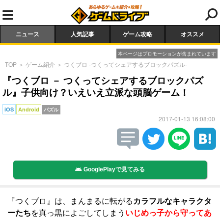
ニュース
人気記事
ゲーム攻略
オススメ
本ページはプロモーションが含まれています
TOP
＞
ゲーム紹介
＞
つくブロ -つくってシェアするブロックパズル-
『つくブロ － つくってシェアするブロックパズ
ル』子供向け？いえいえ立派な頭脳ゲーム！
iOS
Android
パズル
2017-01-13 16:08:00
GooglePlayで見てみる
『つくブロ』は、まんまるに転がる
カラフルなキャラクタ
ーたち
を真っ黒によごしてしまう
いじめっ子から守ってあ