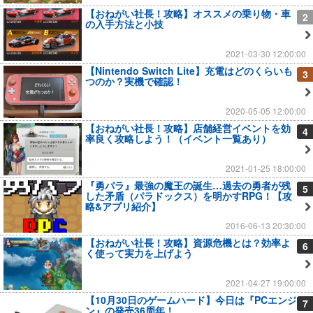
【おねがい社長！攻略】オススメの乗り物・車
2
の入手方法と小技
2021-03-30 12:00:00
【Nintendo Switch Lite】充電はどのくらいも
3
つのか？実機で確認！
2020-05-05 12:00:00
【おねがい社長！攻略】店舗経営イベントを効
4
率良く攻略しよう！（イベント一覧あり）
2021-01-25 18:00:00
『勇パラ』最強の魔王の誕生…過去の勇者が残
5
した矛盾（パラドックス）を明かすRPG！【攻
略&アプリ紹介】
2016-06-13 20:30:00
【おねがい社長！攻略】資源危機とは？効率よ
6
く使って実力を上げよう
2021-04-27 19:00:00
【10月30日のゲームハード】今日は『PCエンジ
7
ン』の発売36周年！