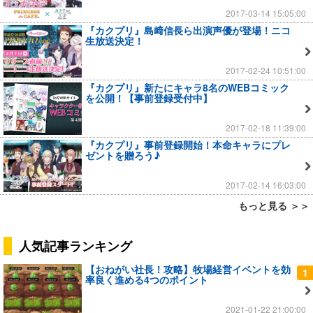
2017-03-14 15:05:00
『カクプリ』島﨑信長ら出演声優が登場！ニコ
生放送決定！
2017-02-24 10:51:00
『カクプリ』新たにキャラ8名のWEBコミック
を公開！【事前登録受付中】
2017-02-18 11:39:00
『カクプリ』事前登録開始！本命キャラにプレ
ゼントを贈ろう♪
2017-02-14 16:03:00
もっと見る ＞＞
人気記事ランキング
【おねがい社長！攻略】牧場経営イベントを効
1
率良く進める4つのポイント
2021-01-22 21:00:00