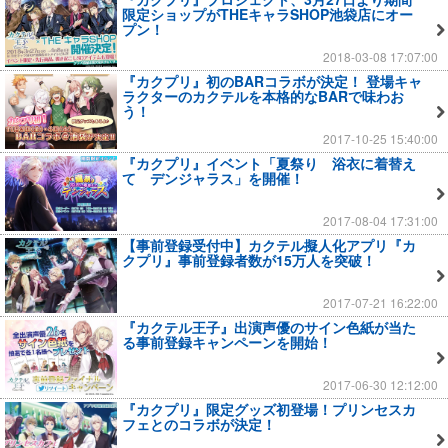
限定ショップがTHEキャラSHOP池袋店にオー
プン！
2018-03-08 17:07:00
『カクプリ』初のBARコラボが決定！ 登場キャ
ラクターのカクテルを本格的なBARで味わお
う！
2017-10-25 15:40:00
『カクプリ』イベント「夏祭り 浴衣に着替え
て デンジャラス」を開催！
2017-08-04 17:31:00
【事前登録受付中】カクテル擬人化アプリ『カ
クプリ』事前登録者数が15万人を突破！
2017-07-21 16:22:00
『カクテル王子』出演声優のサイン色紙が当た
る事前登録キャンペーンを開始！
2017-06-30 12:12:00
『カクプリ』限定グッズ初登場！プリンセスカ
フェとのコラボが決定！