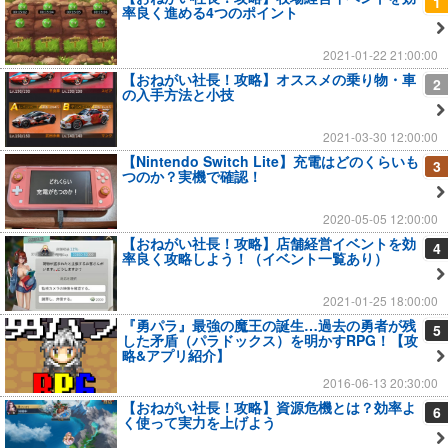
1
率良く進める4つのポイント
2021-01-22 21:00:00
【おねがい社長！攻略】オススメの乗り物・車
2
の入手方法と小技
2021-03-30 12:00:00
【Nintendo Switch Lite】充電はどのくらいも
3
つのか？実機で確認！
2020-05-05 12:00:00
【おねがい社長！攻略】店舗経営イベントを効
4
率良く攻略しよう！（イベント一覧あり）
2021-01-25 18:00:00
『勇パラ』最強の魔王の誕生…過去の勇者が残
5
した矛盾（パラドックス）を明かすRPG！【攻
略&アプリ紹介】
2016-06-13 20:30:00
【おねがい社長！攻略】資源危機とは？効率よ
6
く使って実力を上げよう