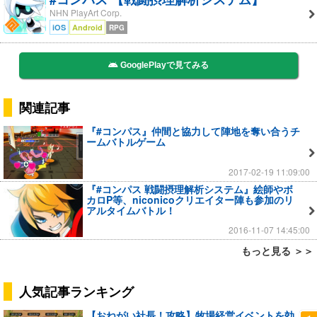
NHN PlayArt Corp.
iOS
Android
RPG
GooglePlayで見てみる
関連記事
『#コンパス』仲間と協力して陣地を奪い合うチ
ームバトルゲーム
2017-02-19 11:09:00
『#コンパス 戦闘摂理解析システム』絵師やボ
カロP等、niconicoクリエイター陣も参加のリ
アルタイムバトル！
2016-11-07 14:45:00
もっと見る ＞＞
人気記事ランキング
【おねがい社長！攻略】牧場経営イベントを効