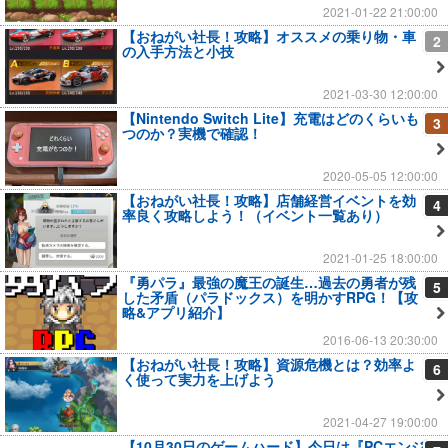
2021-01-22 21:00:00
【おねがい社長！攻略】オススメの乗り物・車
2
の入手方法と小技
2021-03-30 12:00:00
【Nintendo Switch Lite】充電はどのくらいも
3
つのか？実機で確認！
2020-05-05 12:00:00
【おねがい社長！攻略】店舗経営イベントを効
4
率良く攻略しよう！（イベント一覧あり）
2021-01-25 18:00:00
『勇パラ』最強の魔王の誕生…過去の勇者が残
5
した矛盾（パラドックス）を明かすRPG！【攻
略&アプリ紹介】
2016-06-13 20:30:00
【おねがい社長！攻略】資源危機とは？効率よ
6
く使って実力を上げよう
2021-04-27 19:00:00
【10月30日のゲームハード】今日は『PCエンジ