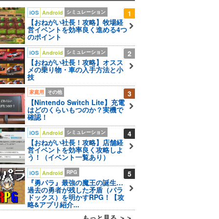
シミュレーション
1
iOS
Android
【おねがい社長！攻略】牧場経
営イベントを効率良く進める4つ
のポイント
シミュレーション
2
iOS
Android
【おねがい社長！攻略】オスス
メの乗り物・車の入手方法と小
技
家庭用
その他
3
【Nintendo Switch Lite】充電
はどのくらいもつのか？実機で
確認！
シミュレーション
4
iOS
Android
【おねがい社長！攻略】店舗経
営イベントを効率良く攻略しよ
う！（イベント一覧あり）
RPG
5
iOS
Android
『勇パラ』最強の魔王の誕生…
過去の勇者が残した矛盾（パラ
ドックス）を明かすRPG！【攻
略&アプリ紹介...
もっと見る ＞＞