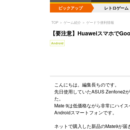
ピックアップ
レトロゲーム
TOP
＞
ゲーム紹介
＞
ゲードラ便利情報
【要注意】HuaweiスマホでG
Android
こんにちは。編集長ちのです。
先日使用していたASUS Zenfone
た。
Mate 9は低価格ながら非常にハ
Androidスマートフォンです。
ネットで購入した新品のMate9が