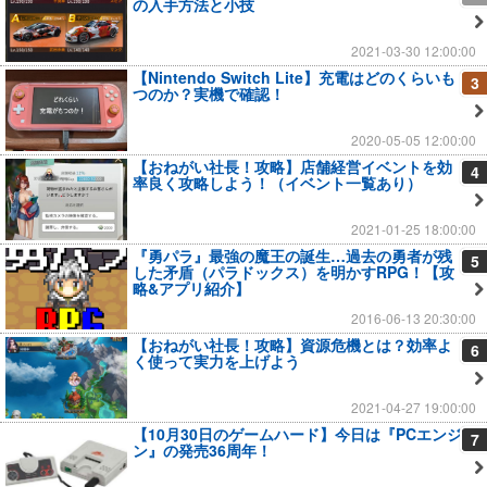
の入手方法と小技
2021-03-30 12:00:00
【Nintendo Switch Lite】充電はどのくらいも
3
つのか？実機で確認！
2020-05-05 12:00:00
【おねがい社長！攻略】店舗経営イベントを効
4
率良く攻略しよう！（イベント一覧あり）
2021-01-25 18:00:00
『勇パラ』最強の魔王の誕生…過去の勇者が残
5
した矛盾（パラドックス）を明かすRPG！【攻
略&アプリ紹介】
2016-06-13 20:30:00
【おねがい社長！攻略】資源危機とは？効率よ
6
く使って実力を上げよう
2021-04-27 19:00:00
【10月30日のゲームハード】今日は『PCエンジ
7
ン』の発売36周年！