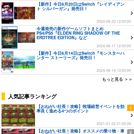
【新作】今日6月20日はSwitch『レイディアン
ト シルバーガン』発売日！
2024-06-20 12:00:00
今週発売の新作ゲームソフトまとめ
PS4/PS5『ELDEN RING SHADOW OF THE
ERDTREE EDITION』など
2024-06-17 12:00:00
【新作】今日6月14日はSwitch『モンスターハ
ンター ストーリーズ』発売日！
2024-06-14 13:00:00
もっと見る ＞＞
人気記事ランキング
【おねがい社長！攻略】牧場経営イベントを効
1
率良く進める4つのポイント
2021-01-22 21:00:00
【おねがい社長！攻略】オススメの乗り物・車
2