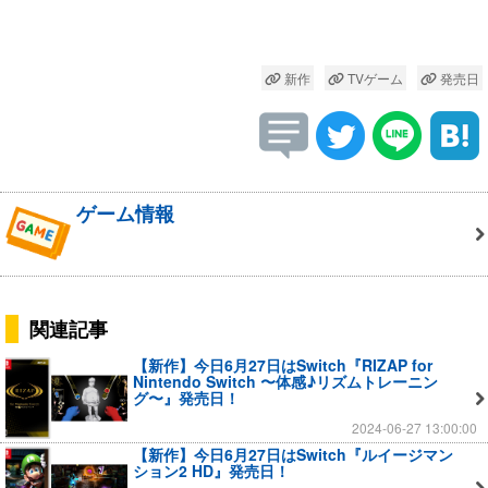
新作
TVゲーム
発売日
ゲーム情報
関連記事
【新作】今日6月27日はSwitch『RIZAP for
Nintendo Switch 〜体感♪リズムトレーニン
グ〜』発売日！
2024-06-27 13:00:00
【新作】今日6月27日はSwitch『ルイージマン
ション2 HD』発売日！