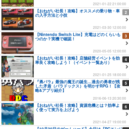
2021-01-22 21:00:00
【おねがい社長！攻略】オススメの乗り物・車
2
の入手方法と小技
2021-03-30 12:00:00
【Nintendo Switch Lite】充電はどのくらいも
3
つのか？実機で確認！
2020-05-05 12:00:00
【おねがい社長！攻略】店舗経営イベントを効
4
率良く攻略しよう！（イベント一覧あり）
2021-01-25 18:00:00
『勇パラ』最強の魔王の誕生…過去の勇者が残
5
した矛盾（パラドックス）を明かすRPG！【攻
略&アプリ紹介】
2016-06-13 20:30:00
【おねがい社長！攻略】資源危機とは？効率よ
6
く使って実力を上げよう
2021-04-27 19:00:00
【10月30日のゲームハード】今日は『PCエンジ