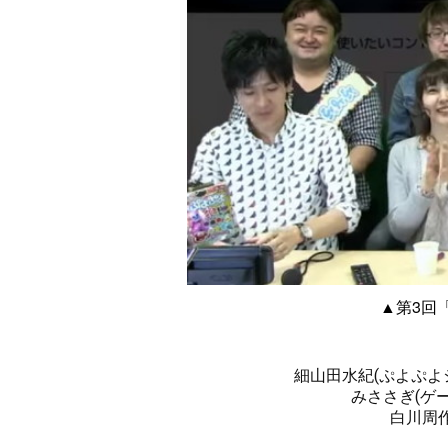
▲第3回
細山田水紀(ぷよぷよシ
みささぎ(ゲー
白川周作