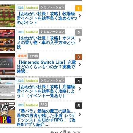
シミュレーション
1
iOS
Android
【おねがい社長！攻略】牧場経
営イベントを効率良く進める4つ
のポイント
シミュレーション
2
iOS
Android
【おねがい社長！攻略】オスス
メの乗り物・車の入手方法と小
技
家庭用
その他
3
【Nintendo Switch Lite】充電
はどのくらいもつのか？実機で
確認！
シミュレーション
4
iOS
Android
【おねがい社長！攻略】店舗経
営イベントを効率良く攻略しよ
う！（イベント一覧あり）
RPG
5
iOS
Android
『勇パラ』最強の魔王の誕生…
過去の勇者が残した矛盾（パラ
ドックス）を明かすRPG！【攻
略&アプリ紹介...
もっと見る ＞＞