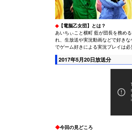
◆
【電脳乙女団】とは？
あいちぃこと横町 藍が団長を務め
れ、生放送や実況動画などで好きな
でゲーム好きによる実況プレイは必
2017年5月20日放送分
◆
今
回の見どころ