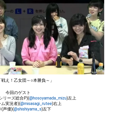
「戦え！乙女団～○本勝負～」
今回のゲスト
リーズ総合P)(
@hosoyamada_mizu
)左上
ム実況者)(
@misasagi_rutee
)右上
(声優)(
@shishiyama_s
)左下