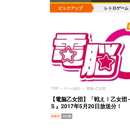
ピックアップ
レトロゲーム
TOP
＞
ゲーム紹介
＞
電脳○乙女団
【電脳乙女団】「戦え！乙女団～
Ｓ』2017年5月20日放送分！
家庭用
その他