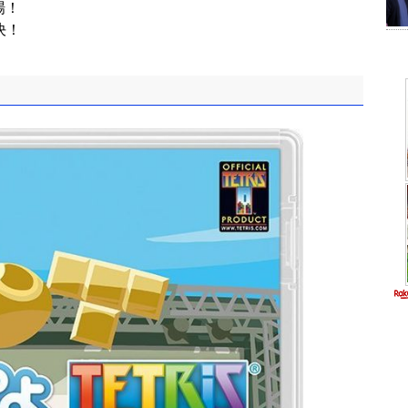
場！
決！