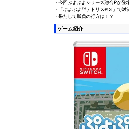
・今回ぷよぷよシリーズ総合Pが登
・「ぷよぷよ™テトリス®Ｓ」で対
・果たして勝負の行方は！？
ゲーム紹介