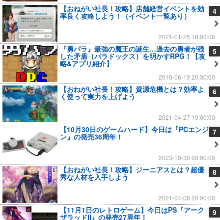
【おねがい社長！攻略】店舗経営イベントを効
4
率良く攻略しよう！（イベント一覧あり）
2021-01-25 18:00:00
『勇パラ』最強の魔王の誕生…過去の勇者が残
5
した矛盾（パラドックス）を明かすRPG！【攻
略&アプリ紹介】
2016-06-13 20:30:00
【おねがい社長！攻略】資源危機とは？効率よ
6
く使って実力を上げよう
2021-04-27 19:00:00
【10月30日のゲームハード】今日は『PCエンジ
7
ン』の発売36周年！
2023-10-30 00:00:00
【おねがい社長！攻略】ジーニアスとは？超優
8
秀な人材を入手しよう
2021-04-08 20:00:00
【11月1日のレトロゲーム】今日はPS『アーク
9
ザラッドII』の発売27周年！