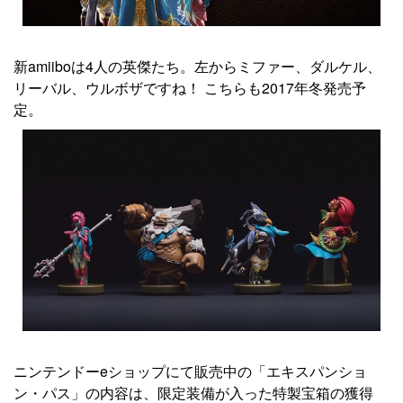
新amiiboは4人の英傑たち。左からミファー、ダルケル、
リーバル、ウルボザですね！ こちらも2017年冬発売予
定。
ニンテンドーeショップにて販売中の「エキスパンショ
ン・パス」の内容は、限定装備が入った特製宝箱の獲得