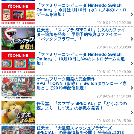
「ファミリーコンピュータ Nintendo Switch
Online」、今月は1月16日（水）に3本のレトロ
ゲームを追加！
2019-01-09 12:02:00
任天堂、『スマブラ SPECIAL』に2人のファイ
ター追加を発表！ 早期予約特典はファイター
「パックンフラワー」！
2018-11-02 16:03:00
「ファミリーコンピュータ Nintendo Switch
Online」、10月10日に3本のレトロゲームを追
加！
2018-10-03 12:40:00
ゲームフリーク開発の完全新作
RPG『TOWN（仮称）』Switchダウンロード専
用として2019年配信決定！
2018-09-14 14:04:00
任天堂、『スマブラ SPECIAL』に『どうぶつの
森』より「しずえ」の参戦を発表！
2018-09-14 08:15:00
任天堂、『大乱闘スマッシュブラザーズ
SPECIAL』の最新情報を公開！ 発売日は2018