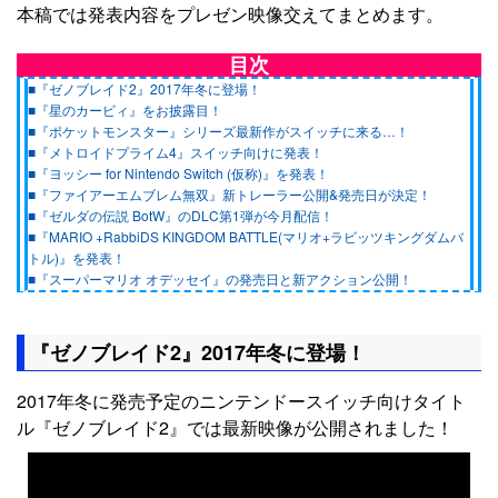
本稿では発表内容をプレゼン映像交えてまとめます。
目次
■『ゼノブレイド2』2017年冬に登場！
■『星のカービィ』をお披露目！
■『ポケットモンスター』シリーズ最新作がスイッチに来る…！
■『メトロイドプライム4』スイッチ向けに発表！
■『ヨッシー for Nintendo Switch (仮称)』を発表！
■『ファイアーエムブレム無双』新トレーラー公開&発売日が決定！
■『ゼルダの伝説 BotW』のDLC第1弾が今月配信！
■『MARIO +RabbiDS KINGDOM BATTLE(マリオ+ラビッツキングダムバ
トル)』を発表！
■『スーパーマリオ オデッセイ』の発売日と新アクション公開！
『ゼノブレイド2』2017年冬に登場！
2017年冬に発売予定のニンテンドースイッチ向けタイト
ル『ゼノブレイド2』では最新映像が公開されました！