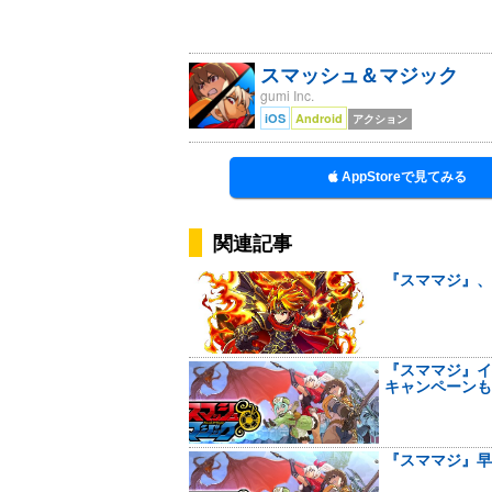
スマッシュ＆マジック
gumi Inc.
iOS
Android
アクション
AppStoreで見てみる
関連記事
『スママジ』、
『スママジ』イ
キャンペーンも
『スママジ』早