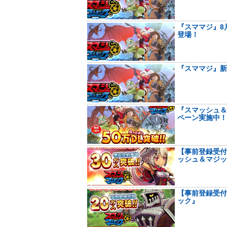
『スママジ』8
登場！
『スママジ』新
『スマッシュ＆
ペーン実施中！
【事前登録受付
ッシュ＆マジッ
【事前登録受付
ック』