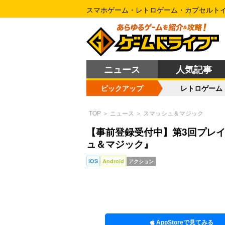
スマホゲーム・レトロゲーム・カプセルト
ニュース
人気記事
ピックアップ
レトロゲーム
TOP
＞
ニュース
＞
スマッシュ＆マジック
【事前登録受付中】第3回プレイ
ュ＆マジック』
iOS
Android
アクション
AppStoreで見てみる