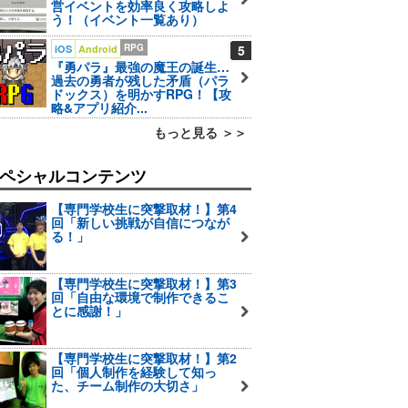
営イベントを効率良く攻略しよ
う！（イベント一覧あり）
RPG
5
iOS
Android
『勇パラ』最強の魔王の誕生…
過去の勇者が残した矛盾（パラ
ドックス）を明かすRPG！【攻
略&アプリ紹介...
もっと見る ＞＞
ペシャルコンテンツ
【専門学校生に突撃取材！】第4
回「新しい挑戦が自信につなが
る！」
【専門学校生に突撃取材！】第3
回「自由な環境で制作できるこ
とに感謝！」
【専門学校生に突撃取材！】第2
回「個人制作を経験して知っ
た、チーム制作の大切さ」