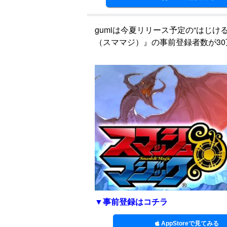
gumiは今夏リリース予定の“はじ
（スママジ）』の事前登録者数が3
▼事前登録はコチラ
AppStoreで見てみる