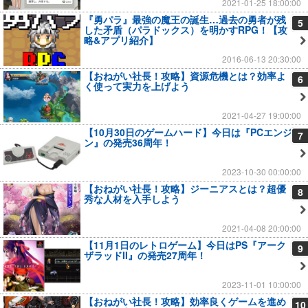
2021-01-25 18:00:00
『勇パラ』最強の魔王の誕生…過去の勇者が残
5
した矛盾（パラドックス）を明かすRPG！【攻
略&アプリ紹介】
2016-06-13 20:30:00
【おねがい社長！攻略】資源危機とは？効率よ
6
く使って実力を上げよう
2021-04-27 19:00:00
【10月30日のゲームハード】今日は『PCエンジ
7
ン』の発売36周年！
2023-10-30 00:00:00
【おねがい社長！攻略】ジーニアスとは？超優
8
秀な人材を入手しよう
2021-04-08 20:00:00
【11月1日のレトロゲーム】今日はPS『アーク
9
ザラッドII』の発売27周年！
2023-11-01 10:00:00
【おねがい社長！攻略】効率良くゲームを進め
10