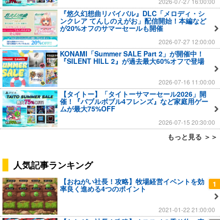
2026-07-27 16:00:00
『悠久幻想曲リバイバル』DLC「メロディ・シ
ンクレア てんしのえがお」配信開始！本編など
が20%オフのサマーセールも開催
2026-07-27 12:00:00
KONAMI「Summer SALE Part 2」が開催中！
『SILENT HILL 2』が過去最大60%オフで登場
2026-07-16 11:00:00
【タイトー】「タイトーサマーセール2026」開
催！『バブルボブル4フレンズ』など家庭用ゲー
ムが最大75%OFF
2026-07-15 20:30:00
もっと見る ＞＞
人気記事ランキング
【おねがい社長！攻略】牧場経営イベントを効
1
率良く進める4つのポイント
2021-01-22 21:00:00