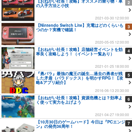
【おねがい社長！攻略】オススメの乗り物・車
2
の入手方法と小技
2021-03-30 12:00:00
【Nintendo Switch Lite】充電はどのくらいも
3
つのか？実機で確認！
2020-05-05 12:00:00
【おねがい社長！攻略】店舗経営イベントを効
4
率良く攻略しよう！（イベント一覧あり）
2021-01-25 18:00:00
『勇パラ』最強の魔王の誕生…過去の勇者が残
5
した矛盾（パラドックス）を明かすRPG！【攻
略&アプリ紹介】
2016-06-13 20:30:00
【おねがい社長！攻略】資源危機とは？効率よ
6
く使って実力を上げよう
2021-04-27 19:00:00
【10月30日のゲームハード】今日は『PCエンジ
7
ン』の発売36周年！