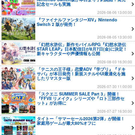
記念セールも実施
2026-08-06 13:00:00
『ファイナルファンタジーXIV』Nintendo
Switch 2 版が発売！
2026-08-05 13:30:00
「幻想水滸伝」新作モバイルRPG『幻想水滸伝
STAR LEAP』日本配信日が8月7日(金)に決定！
新キャラクターや声優情報も公開
2026-08-03 16:30:00
「テニスの王子様」恋愛ADV『学プリ』『ドキ
サバ』が本日発売！新規スチルやUI最適化を施
したリマスター版
2026-07-30 11:00:00
「スクエニ SUMMER SALE Part 3」開催！
『FFVII リメイク』シリーズや『ロト三部作セ
ット』がお得に
2026-07-27 16:30:00
タイトー「サマーセール2026第2弾」が開催！
家庭用ゲームが最大80%オフに