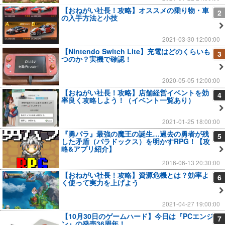
【おねがい社長！攻略】オススメの乗り物・車
2
の入手方法と小技
2021-03-30 12:00:00
【Nintendo Switch Lite】充電はどのくらいも
3
つのか？実機で確認！
2020-05-05 12:00:00
【おねがい社長！攻略】店舗経営イベントを効
4
率良く攻略しよう！（イベント一覧あり）
2021-01-25 18:00:00
『勇パラ』最強の魔王の誕生…過去の勇者が残
5
した矛盾（パラドックス）を明かすRPG！【攻
略&アプリ紹介】
2016-06-13 20:30:00
【おねがい社長！攻略】資源危機とは？効率よ
6
く使って実力を上げよう
2021-04-27 19:00:00
【10月30日のゲームハード】今日は『PCエンジ
7
ン』の発売36周年！