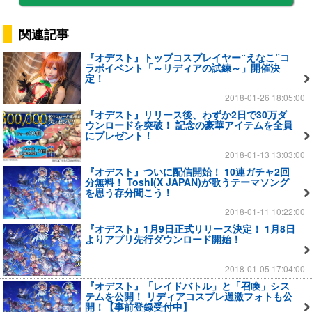
関連記事
『オデスト』トップコスプレイヤー“えなこ”コ
ラボイベント「～リディアの試練～」開催決
定！
2018-01-26 18:05:00
『オデスト』リリース後、わずか2日で30万ダ
ウンロードを突破！ 記念の豪華アイテムを全員
にプレゼント！
2018-01-13 13:03:00
『オデスト』ついに配信開始！ 10連ガチャ2回
分無料！ Toshl(X JAPAN)が歌うテーマソング
を思う存分聞こう！
2018-01-11 10:22:00
『オデスト』1月9日正式リリース決定！ 1月8日
よりアプリ先行ダウンロード開始！
2018-01-05 17:04:00
『オデスト』「レイドバトル」と「召喚」シス
テムを公開！ リディアコスプレ過激フォトも公
開！【事前登録受付中】