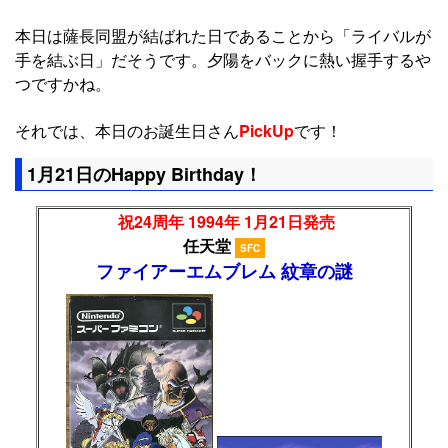
本日は薩長同盟が結ばれた日であることから「ライバルが
手を結ぶ日」だそうです。夕陽をバックに熱い握手するや
つですかね。
それでは、本日のお誕生日さん
PickUp
です！
1月21日のHappy Birthday！
祝24周年 1994年 1月21日発売
任天堂
SFC
ファイアーエムブレム 紋章の謎