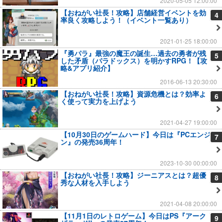
2020-05-05 12:00:00
【おねがい社長！攻略】店舗経営イベントを効
4
率良く攻略しよう！（イベント一覧あり）
2021-01-25 18:00:00
『勇パラ』最強の魔王の誕生…過去の勇者が残
5
した矛盾（パラドックス）を明かすRPG！【攻
略&アプリ紹介】
2016-06-13 20:30:00
【おねがい社長！攻略】資源危機とは？効率よ
6
く使って実力を上げよう
2021-04-27 19:00:00
【10月30日のゲームハード】今日は『PCエンジ
7
ン』の発売36周年！
2023-10-30 00:00:00
【おねがい社長！攻略】ジーニアスとは？超優
8
秀な人材を入手しよう
2021-04-08 20:00:00
【11月1日のレトロゲーム】今日はPS『アーク
9