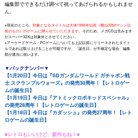
編集部でできるだけ調べて祝ってあげられるかもしれませ
ん。
※現在のところ、
対象となるタイトルは大体1996年以前（概ね32bitマシン以
前のもの）のゲームに限らせていただきます。
そのため、メガCDは含みます
がスーパー32Xは対象外とさせてください。
※アーケードゲーム・PCゲームについても上記以前にリリースされたタイト
ルであれば取り上げることが可能ですが、「誕生日」が不確定な場合、編集
部が適当に祝います。
▼バックナンバー▼
【1月20日】今日は『SDガンダムワールド ガチャポン戦
士 スクランブルウォーズ』の発売30周年！【レトロゲー
ムの誕生日】
【1月19日】今日は『アトミックロボキッドスペシャル』
の発売28周年！【レトロゲームの誕生日】
【1月18日】今日は『カダッシュ』の発売27周年！【レト
ロゲームの誕生日】
■レトロもいいけど、新作もね！■