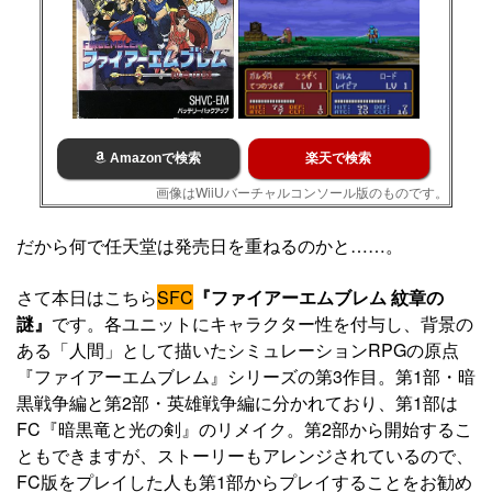
Amazonで検索
楽天で検索
画像はWiiUバーチャルコンソール版のものです。
だから何で任天堂は発売日を重ねるのかと……。
さて本日はこちら
SFC
『ファイアーエムブレム 紋章の
謎』
です。各ユニットにキャラクター性を付与し、背景の
ある「人間」として描いたシミュレーションRPGの原点
『ファイアーエムブレム』シリーズの第3作目。第1部・暗
黒戦争編と第2部・英雄戦争編に分かれており、第1部は
FC『暗黒竜と光の剣』のリメイク。第2部から開始するこ
ともできますが、ストーリーもアレンジされているので、
FC版をプレイした人も第1部からプレイすることをお勧め