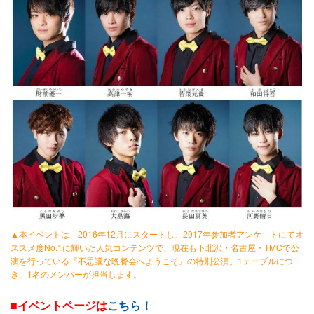
▲本イベントは、2016年12月にスタートし、2017年参加者アンケ―トにてオ
ススメ度No.1に輝いた人気コンテンツで、現在も下北沢・名古屋・TMCで公
演を行っている『不思議な晩餐会へようこそ』の特別公演。1テーブルにつ
き、1名のメンバーが担当します。
■イベントページは
こちら！