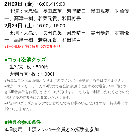
2月23日（金）
16:00／19:00
出演：大島海、長田真英、河野晴日、黒田歩夢、財前優
一、高津一樹、若菜元貴、和田将吾
2月24日（土）
16:00／19:00
出演：大島海、長田真英、河野晴日、黒田歩夢、財前優
一、高津一樹、若菜元貴、和田将吾
※各公演終了後に特典会の実施有り
■コラボ公演グッズ
・生写真1枚：500円
・大判写真1枚：1,000円
※写真はランダム販売となりますのでメンバーを指定する事はできません。
※東京ミステリーサーカス4階にて各公演参加時にお求めの場合、500円につ
き1JB特典券をお渡しさせていただきます。こちらをご利用いただくとその公
演終了後の特典会にご参加いただけます。
※1階TMCグッズショップではどなたでもお求めいただけますが、特典券は付
属いたしません。
■特典会参加条件
3JB使用：出演メンバー全員との握手会参加