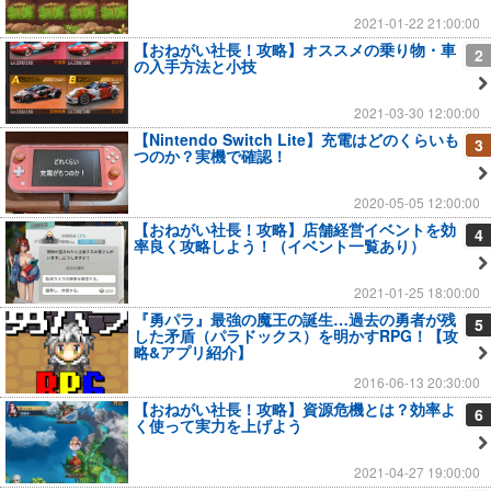
2021-01-22 21:00:00
【おねがい社長！攻略】オススメの乗り物・車
2
の入手方法と小技
2021-03-30 12:00:00
【Nintendo Switch Lite】充電はどのくらいも
3
つのか？実機で確認！
2020-05-05 12:00:00
【おねがい社長！攻略】店舗経営イベントを効
4
率良く攻略しよう！（イベント一覧あり）
2021-01-25 18:00:00
『勇パラ』最強の魔王の誕生…過去の勇者が残
5
した矛盾（パラドックス）を明かすRPG！【攻
略&アプリ紹介】
2016-06-13 20:30:00
【おねがい社長！攻略】資源危機とは？効率よ
6
く使って実力を上げよう
2021-04-27 19:00:00