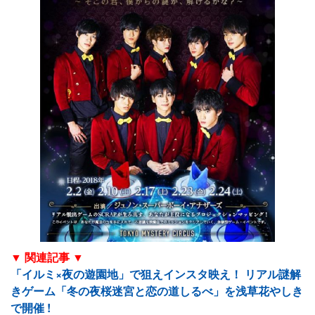
▼ 関連記事 ▼
「イルミ×夜の遊園地」で狙えインスタ映え！ リアル謎解
きゲーム「冬の夜桜迷宮と恋の道しるべ」を浅草花やしき
で開催 !