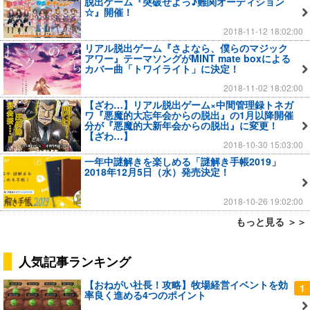
脱出ゲーム『突破せよっ♪難関オーディション
☆』開催！
2018-11-12 18:02:00
リアル脱出ゲーム『さよなら、僕らのマジック
アワー』テーマソングがMINT mate boxによる
カバー曲「トワイライト」に決定！
2018-11-02 18:02:00
【ざわ…】リアル脱出ゲーム×中間管理録トネガ
ワ『悪魔的大忘年会からの脱出』の1月以降開催
分が『悪魔的大新年会からの脱出』に変更！
【ざわ…】
2018-10-30 15:03:00
一年中謎解きを楽しめる「謎解き手帳2019」
2018年12月5日（水）発売決定！
2018-10-26 19:02:00
もっと見る ＞＞
人気記事ランキング
【おねがい社長！攻略】牧場経営イベントを効
1
率良く進める4つのポイント