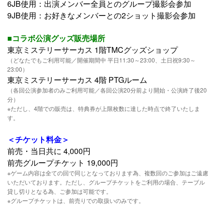
6JB使用：出演メンバー全員とのグループ撮影会参加
9JB使用：お好きなメンバーとの2ショット撮影会参加
■コラボ公演グッズ販売場所
東京ミステリーサーカス 1階TMCグッズショップ
（どなたでもご利用可能／開催期間中 平日11:30～23:00、土日祝9:30～
23:00）
東京ミステリーサーカス 4階 PTGルーム
（各回公演参加者のみご利用可能／各回公演20分前より開始・公演終了後20
分）
※ただし、4階での販売は、特典券が上限枚数に達した時点で終了いたしま
す。
＜チケット料金＞
前売・当日共に 4,000円
前売グループチケット 19,000円
※ゲーム内容は全ての回で同じとなっております為、複数回のご参加はご遠慮
いただいております。ただし、グループチケットをご利用の場合、テーブル
貸し切りとなる為、ご参加は可能です。
※グループチケットは、前売りでの取扱いのみです。