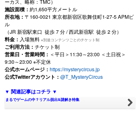
ーカス、略称：TMC）
施設面積：
約1,650平方メートル
所在地：
〒160-0021 東京都新宿区歌舞伎町1-27-5 APMビ
ル
（JR 新宿駅東口 徒歩 7 分 / 西武新宿駅 徒歩 2 分）
料金：
入場無料
※別途コンテンツごとのチケット制
ご利用方法：
チケット制
営業日・営業時間：
＜平日＞11:30～23:00 ＜土日祝＞
9:30～23:00 ※不定休
公式ホームページ：
https://mysterycircus.jp
公式Twitterアカウント：
@T_MysteryCircus
▼ 関連記事はコチラ ▼
まるでゲームの中？リアル脱出&謎解き特集