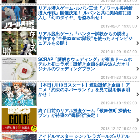
2019-02-26 18:03:00
リアル潜入ゲーム×ルパン三世『ノワール美術館
潜入作戦』開催決定！ ルパンと共に美術館に潜
入し「幻のダイヤ」を盗み出せ！
2019-02-01 19:03:00
リアル脱出ゲーム『ハンター試験からの脱出』
実在する”全長338mの階段”を使ったメインビジ
ュアルを公開！
2019-01-29 19:02:00
SCRAP「謎解きウェディング」が東京ドームホ
テルと初コラボ！謎解き企画を組み込んだオリ
ジナルのウェディングプラン
2019-01-23 19:02:00
【本日1月10日スタート】連動謎解き企画！ ア
ニメ「約束のネバーランド」を見て謎を解き明
かせ！
2019-01-10 19:02:00
終了目前のリアル捜査ゲーム「歌舞伎町 探偵セ
ブン」が待望の“書籍化”決定！
2018-12-27 19:02:00
アイドルマスター シンデレラガールズ×リアル