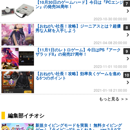
【10月30日のゲームハード】今日は『PCエンジ
7
ン』の発売36周年！
2023-10-30 00:00:00
【おねがい社長！攻略】ジーニアスとは？超優
8
秀な人材を入手しよう
2021-04-08 20:00:00
【11月1日のレトロゲーム】今日はPS『アーク
9
ザラッドII』の発売27周年！
2023-11-01 10:00:00
【おねがい社長！攻略】効率良くゲームを進め
10
る5つのポイント
2021-01-18 21:00:00
もっと見る ＞＞
編集部イチオシ
新規タイピングモードを実装！ 無料タイピング
ゲーム『タイピングちゃんねる』、ver.2.0.0ア