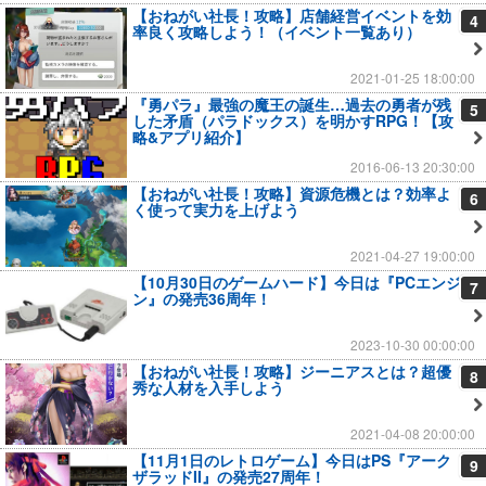
【おねがい社長！攻略】店舗経営イベントを効
4
率良く攻略しよう！（イベント一覧あり）
2021-01-25 18:00:00
『勇パラ』最強の魔王の誕生…過去の勇者が残
5
した矛盾（パラドックス）を明かすRPG！【攻
略&アプリ紹介】
2016-06-13 20:30:00
【おねがい社長！攻略】資源危機とは？効率よ
6
く使って実力を上げよう
2021-04-27 19:00:00
【10月30日のゲームハード】今日は『PCエンジ
7
ン』の発売36周年！
2023-10-30 00:00:00
【おねがい社長！攻略】ジーニアスとは？超優
8
秀な人材を入手しよう
2021-04-08 20:00:00
【11月1日のレトロゲーム】今日はPS『アーク
9
ザラッドII』の発売27周年！