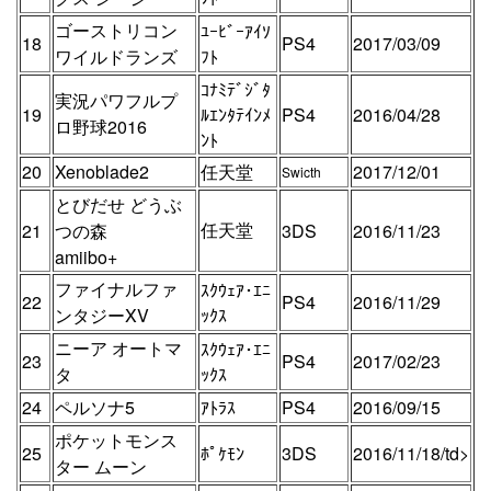
ゴーストリコン
ﾕｰﾋﾞｰｱｲｿ
18
PS4
2017/03/09
ワイルドランズ
ﾌﾄ
ｺﾅﾐﾃﾞｼﾞﾀ
実況パワフルプ
19
ﾙｴﾝﾀﾃｲﾝﾒ
PS4
2016/04/28
ロ野球2016
ﾝﾄ
20
Xenoblade2
任天堂
2017/12/01
Swicth
とびだせ どうぶ
任天堂
21
つの森
3DS
2016/11/23
amiibo+
ファイナルファ
ｽｸｳｪｱ･ｴﾆ
22
PS4
2016/11/29
ンタジーXV
ｯｸｽ
ニーア オートマ
ｽｸｳｪｱ･ｴﾆ
23
PS4
2017/02/23
タ
ｯｸｽ
24
ペルソナ5
ｱﾄﾗｽ
PS4
2016/09/15
ポケットモンス
25
ﾎﾟｹﾓﾝ
3DS
2016/11/18/td>
ター ムーン