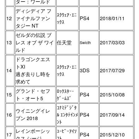
ター：ワールド
ディシディア フ
ｽｸｳｪｱ･ｴﾆ
12
ァイナルファン
PS4
2018/01/11
ｯｸｽ
タジー NT
ゼルダの伝説 ブ
13
レス オブ ザ ワイ
任天堂
2017/03/03
Swicth
ルド
ドラゴンクエス
トXI
ｽｸｳｪｱ･ｴﾆ
14
3DS
2017/07/29
過ぎ去りし時を
ｯｸｽ
求めて
グランド・セフ
ﾛｯｸｽﾀｰ･
15
PS4
2015/10/08
ト・オート5
ｹﾞｰﾑｽﾞ
ｺﾅﾐﾃﾞｼﾞﾀ
ウイニングイレ
16
ﾙ ｴﾝﾀﾃｲﾝﾒ
PS4
2017/09/14
ブン 2018
ﾝﾄ
レインボーシッ
ﾕｰﾋﾞｰｱｲｿ
17
PS4
2015/12/10
クス シージ
ﾌﾄ