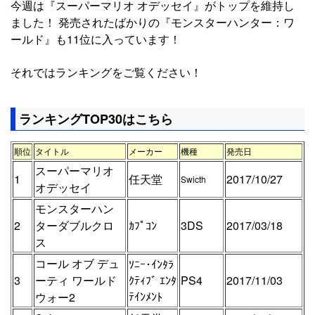
今週は『スーパーマリオ オデッセイ』がトップを維持し
ました！ 発売されたばかりの『モンスターハンター：ワ
ールド』も11位に入っています！
それではランキングをご覧ください！
ランキングTOP30はこちら
順位
タイトル
メーカー
機種
発売日
スーパーマリオ
1
任天堂
2017/10/27
Swicth
オデッセイ
モンスターハン
2
ターダブルクロ
ｶﾌﾟｺﾝ
3DS
2017/03/18
ス
コール オブ デュ
ｿﾆｰ･ｲﾝﾀﾗ
3
ーティ ワールド
ｸﾃｨﾌﾞ ｴﾝﾀ
PS4
2017/11/03
ﾃｲﾝﾒﾝﾄ
ウォー2