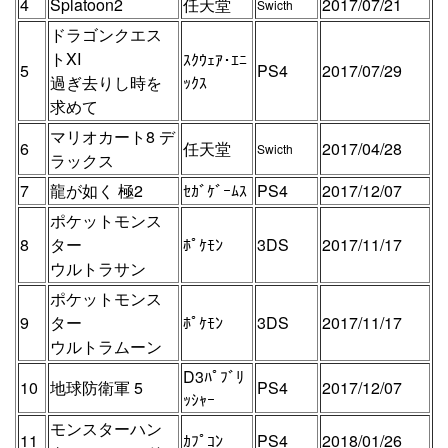
4
Splatoon2
任天堂
2017/07/21
Swicth
ドラゴンクエス
トXI
ｽｸｳｪｱ･ｴﾆ
5
PS4
2017/07/29
過ぎ去りし時を
ｯｸｽ
求めて
マリオカート8 デ
6
任天堂
2017/04/28
Swicth
ラックス
7
龍が如く 極2
ｾｶﾞｹﾞｰﾑｽ
PS4
2017/12/07
ポケットモンス
8
ター
ﾎﾟｹﾓﾝ
3DS
2017/11/17
ウルトラサン
ポケットモンス
9
ター
ﾎﾟｹﾓﾝ
3DS
2017/11/17
ウルトラムーン
D3ﾊﾟﾌﾞﾘ
10
地球防衛軍 5
PS4
2017/12/07
ｯｼｬｰ
モンスターハン
11
ｶﾌﾟｺﾝ
PS4
2018/01/26