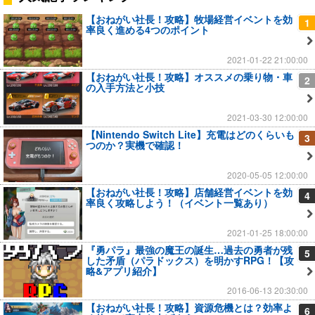
【おねがい社長！攻略】牧場経営イベントを効
1
率良く進める4つのポイント
2021-01-22 21:00:00
【おねがい社長！攻略】オススメの乗り物・車
2
の入手方法と小技
2021-03-30 12:00:00
【Nintendo Switch Lite】充電はどのくらいも
3
つのか？実機で確認！
2020-05-05 12:00:00
【おねがい社長！攻略】店舗経営イベントを効
4
率良く攻略しよう！（イベント一覧あり）
2021-01-25 18:00:00
『勇パラ』最強の魔王の誕生…過去の勇者が残
5
した矛盾（パラドックス）を明かすRPG！【攻
略&アプリ紹介】
2016-06-13 20:30:00
【おねがい社長！攻略】資源危機とは？効率よ
6