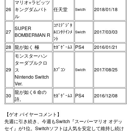
マリオ+ラビッツ
26
キングダムバト
任天堂
2018/01/18
Swicth
ル
ｺﾅﾐﾃﾞｼﾞﾀ
SUPER
27
ﾙｴﾝﾀﾃｲﾝﾒ
2017/03/03
Swicth
BOMBERMAN R
ﾝﾄ
28
龍が如く 極
ｾｶﾞｹﾞｰﾑｽ
PS4
2016/01/21
モンスターハン
ターダブルクロ
29
ｶﾌﾟｺﾝ
2017/08/25
ス
Swicth
Nintendo Switch
Ver.
龍が如く6 命の
30
ｾｶﾞｹﾞｰﾑｽ
PS4
2016/12/08
詩。
【ゲオ バイヤーコメント】
先週に引き続き、今週もSwitch『スーパーマリオ オデッ
セイ』が1位。Switchソフトは人気を安定して維持し続け