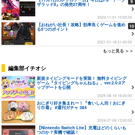
9
ザラッドII』の発売27周年！
2023-11-01 10:00:00
【おねがい社長！攻略】効率良くゲームを進め
10
る5つのポイント
2021-01-18 21:00:00
もっと見る ＞＞
編集部イチオシ
新規タイピングモードを実装！ 無料タイピング
ゲーム『タイピングちゃんねる』、ver.2.0.0ア
ップデートを公開
2025-08-19 16:00:00
おにぎり好き集まれー！『食いしん坊！おにぎ
り巾着』 #週刊ガチャ 384
2024-07-06 12:00:00
【Nintendo Switch Lite】充電はどのくらいも
つのか？実機で確認！