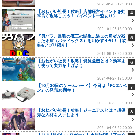
2020-05-05 12:00:00
【おねがい社長！攻略】店舗経営イベントを効
4
率良く攻略しよう！（イベント一覧あり）
2021-01-25 18:00:00
『勇パラ』最強の魔王の誕生…過去の勇者が残
5
した矛盾（パラドックス）を明かすRPG！【攻
略&アプリ紹介】
2016-06-13 20:30:00
【おねがい社長！攻略】資源危機とは？効率よ
6
く使って実力を上げよう
2021-04-27 19:00:00
【10月30日のゲームハード】今日は『PCエンジ
7
ン』の発売36周年！
2023-10-30 00:00:00
【おねがい社長！攻略】ジーニアスとは？超優
8
秀な人材を入手しよう
2021-04-08 20:00:00
【11月1日のレトロゲーム】今日はPS『アーク