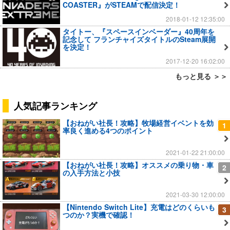
COASTER』がSTEAMで配信決定！
2018-01-12 12:35:00
タイトー、『スペースインベーダー』40周年を
記念して フランチャイズタイトルのSteam展開
を決定！
2017-12-20 16:02:00
もっと見る ＞＞
人気記事ランキング
【おねがい社長！攻略】牧場経営イベントを効
1
率良く進める4つのポイント
2021-01-22 21:00:00
【おねがい社長！攻略】オススメの乗り物・車
2
の入手方法と小技
2021-03-30 12:00:00
【Nintendo Switch Lite】充電はどのくらいも
3
つのか？実機で確認！