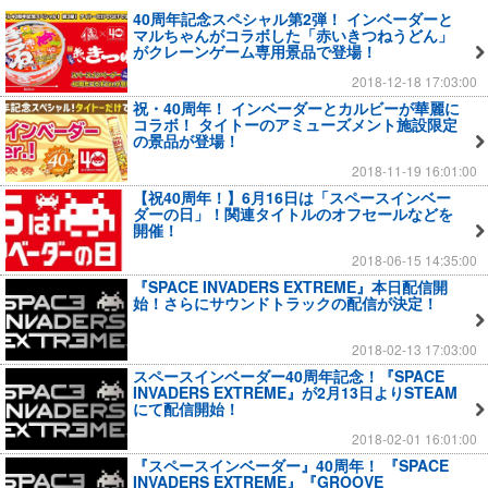
40周年記念スペシャル第2弾！ インベーダーと
マルちゃんがコラボした「赤いきつねうどん」
がクレーンゲーム専用景品で登場！
2018-12-18 17:03:00
祝・40周年！ インベーダーとカルビーが華麗に
コラボ！ タイトーのアミューズメント施設限定
の景品が登場！
2018-11-19 16:01:00
【祝40周年！】6月16日は「スペースインベー
ダーの日」！関連タイトルのオフセールなどを
開催！
2018-06-15 14:35:00
『SPACE INVADERS EXTREME』本日配信開
始！さらにサウンドトラックの配信が決定！
2018-02-13 17:03:00
スペースインベーダー40周年記念！『SPACE
INVADERS EXTREME』が2月13日よりSTEAM
にて配信開始！
2018-02-01 16:01:00
『スペースインベーダー』40周年！ 『SPACE
INVADERS EXTREME』『GROOVE