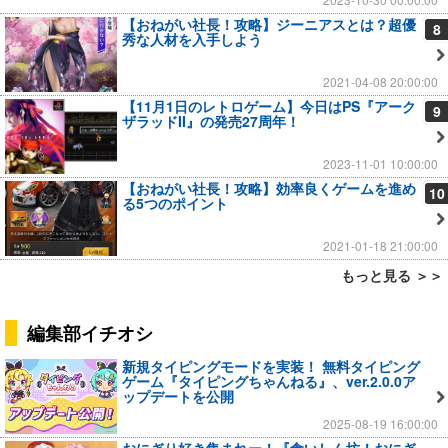
【おねがい社長！攻略】ジーニアスとは？超優
8
秀な人材を入手しよう
2021-04-08 20:00:00
【11月1日のレトロゲーム】今日はPS『アーク
9
ザラッドII』の発売27周年！
2023-11-01 10:00:00
【おねがい社長！攻略】効率良くゲームを進め
10
る5つのポイント
2021-01-18 21:00:00
もっと見る ＞＞
編集部イチオシ
新規タイピングモードを実装！ 無料タイピング
ゲーム『タイピングちゃんねる』、ver.2.0.0ア
ップデートを公開
2025-08-19 16:00:00
おにぎり好き集まれー！『食いしん坊！おにぎ