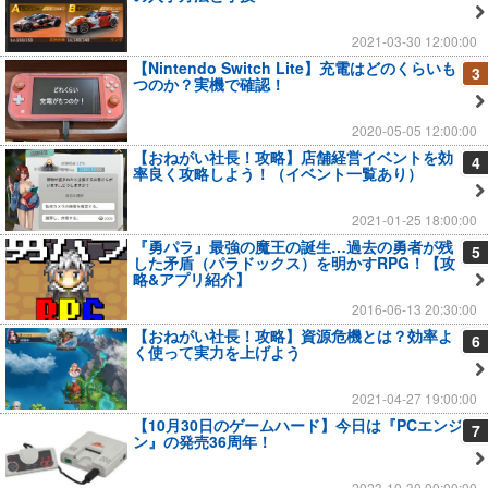
2021-03-30 12:00:00
【Nintendo Switch Lite】充電はどのくらいも
3
つのか？実機で確認！
2020-05-05 12:00:00
【おねがい社長！攻略】店舗経営イベントを効
4
率良く攻略しよう！（イベント一覧あり）
2021-01-25 18:00:00
『勇パラ』最強の魔王の誕生…過去の勇者が残
5
した矛盾（パラドックス）を明かすRPG！【攻
略&アプリ紹介】
2016-06-13 20:30:00
【おねがい社長！攻略】資源危機とは？効率よ
6
く使って実力を上げよう
2021-04-27 19:00:00
【10月30日のゲームハード】今日は『PCエンジ
7
ン』の発売36周年！
2023-10-30 00:00:00