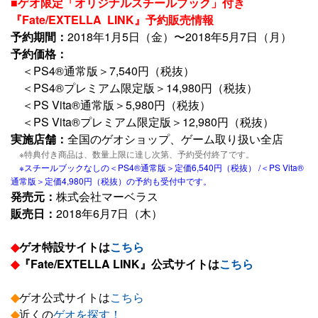
■ゲオ限定「オリジナルスチールブック」付き
『Fate/EXTELLA LINK』予約販売情報
予約期間：
2018年1月5日（金）〜2018年5月7日（月）
予約価格：
＜PS4®通常版＞7,540円（税抜）
＜PS4®プレミアム限定版＞14,980円（税抜）
＜PS Vita®通常版＞5,980円（税抜）
＜PS Vita®プレミアム限定版＞12,980円（税抜）
実施店舗：
全国のゲオショップ、ゲーム取り扱い全店
※特典付き商品は、数量上限に達し次第、予約受付終了です。
※スチールブックなしの＜PS4®通常版＞定価6,540円（税抜） /＜PS Vita®
通常版＞定価4,980円（税抜）の予約も受付中です。
発売元：
株式会社マーベラス
販売日：
2018年6月7日（木）
◆
ゲオ特設サイトは
こちら
◆
『Fate/EXTELLA LINK』公式サイトは
こちら
◆
ゲオ公式サイトは
こちら
◆
近くの
ゲオを探す！