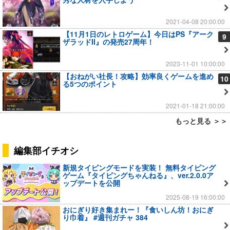
2021-04-08 20:00:00
【11月1日のレトロゲーム】今日はPS『アーク
9
ザラッドII』の発売27周年！
2023-11-01 10:00:00
【おねがい社長！攻略】効率良くゲームを進め
10
る5つのポイント
2021-01-18 21:00:00
もっと見る ＞＞
編集部イチオシ
新規タイピングモードを実装！ 無料タイピング
ゲーム『タイピングちゃんねる』、ver.2.0.0ア
ップデートを公開
2025-08-19 16:00:00
おにぎり好き集まれー！『食いしん坊！おにぎ
り巾着』 #週刊ガチャ 384