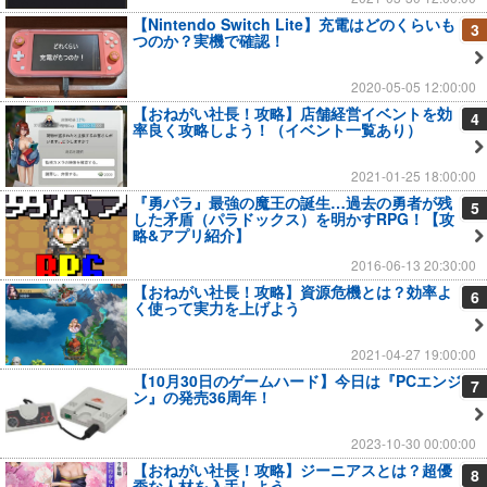
【Nintendo Switch Lite】充電はどのくらいも
3
つのか？実機で確認！
2020-05-05 12:00:00
【おねがい社長！攻略】店舗経営イベントを効
4
率良く攻略しよう！（イベント一覧あり）
2021-01-25 18:00:00
『勇パラ』最強の魔王の誕生…過去の勇者が残
5
した矛盾（パラドックス）を明かすRPG！【攻
略&アプリ紹介】
2016-06-13 20:30:00
【おねがい社長！攻略】資源危機とは？効率よ
6
く使って実力を上げよう
2021-04-27 19:00:00
【10月30日のゲームハード】今日は『PCエンジ
7
ン』の発売36周年！
2023-10-30 00:00:00
【おねがい社長！攻略】ジーニアスとは？超優
8
秀な人材を入手しよう