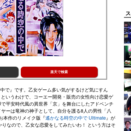
ス
楽天で検索
の中で』です。乙女ゲーム多い気がするけど気にすん
！ というわけで、コーエー開発・販売の女性向け恋愛ゲ
弾で平安時代風の異世界「京」を舞台にしたアドベンチ
イヤーは竜神の神子として、自分を護る8人の男性「八
お本作のリメイク版『
遙かなる時空の中で Ultimate
』が
売されたばかりなので、乙女な恋愛をしてみたいわ！ という方はそ