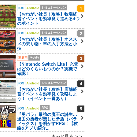
シミュレーション
1
iOS
Android
【おねがい社長！攻略】牧場経
営イベントを効率良く進める4つ
のポイント
シミュレーション
2
iOS
Android
【おねがい社長！攻略】オスス
メの乗り物・車の入手方法と小
技
家庭用
その他
3
【Nintendo Switch Lite】充電
はどのくらいもつのか？実機で
確認！
シミュレーション
4
iOS
Android
【おねがい社長！攻略】店舗経
営イベントを効率良く攻略しよ
う！（イベント一覧あり）
RPG
5
iOS
Android
『勇パラ』最強の魔王の誕生…
過去の勇者が残した矛盾（パラ
ドックス）を明かすRPG！【攻
略&アプリ紹介...
もっと見る ＞＞