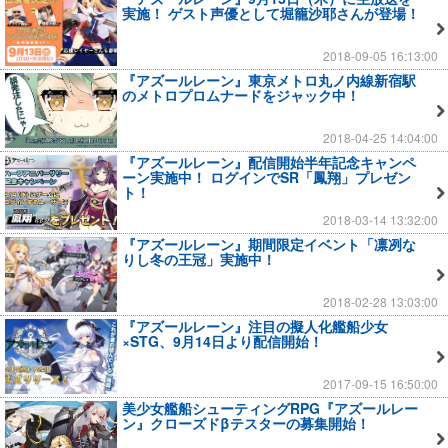
実施！ ゲスト声優として堀籠沙耶さんが登場！
2018-09-05 16:13:00
『アズールレーン』東京メトロ丸ノ内線新宿駅
のメトロプロムナードをジャック中！
2018-04-25 14:04:00
『アズールレーン』配信開始半年記念キャンペ
ーン実施中！ ログインでSR「鳳翔」プレゼン
ト！
2018-03-14 13:32:00
『アズールレーン』期間限定イベント「凛冽な
りし冬の王冠」実施中！
2018-02-28 13:03:00
『アズールレーン』注目の擬人化艦船少女
×STG、9月14日より配信開始！
2017-09-15 16:50:00
美少女艦船シューティングRPG『アズールレー
ン』クローズドβテスターの募集開始！