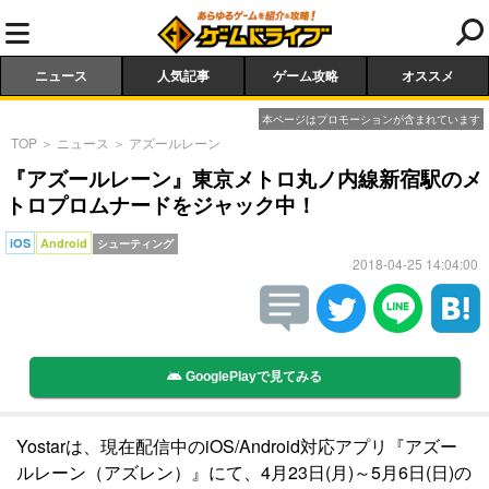
ニュース
人気記事
ゲーム攻略
オススメ
本ページはプロモーションが含まれています
TOP
＞
ニュース
＞
アズールレーン
『アズールレーン』東京メトロ丸ノ内線新宿駅のメ
トロプロムナードをジャック中！
iOS
Android
シューティング
2018-04-25 14:04:00
GooglePlayで見てみる
Yostarは、現在配信中のiOS/Android対応アプリ『アズー
ルレーン（アズレン）』にて、4月23日(月)～5月6日(日)の