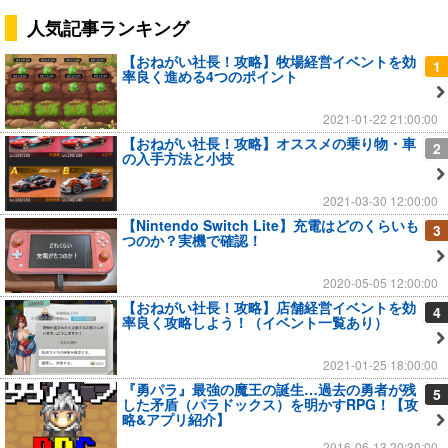
人気記事ランキング
【おねがい社長！攻略】牧場経営イベントを効
1
率良く進める4つのポイント
2021-01-22 21:00:00
【おねがい社長！攻略】オススメの乗り物・車
2
の入手方法と小技
2021-03-30 12:00:00
【Nintendo Switch Lite】充電はどのくらいも
3
つのか？実機で確認！
2020-05-05 12:00:00
【おねがい社長！攻略】店舗経営イベントを効
4
率良く攻略しよう！（イベント一覧あり）
2021-01-25 18:00:00
『勇パラ』最強の魔王の誕生…過去の勇者が残
5
した矛盾（パラドックス）を明かすRPG！【攻
略&アプリ紹介】
2016-06-13 20:30:00