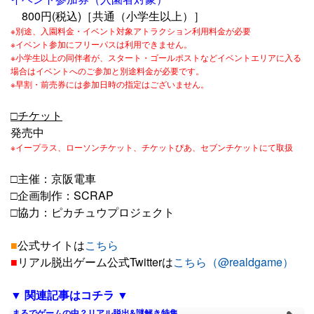
800円(税込)［共通（小学生以上）］
※別途、入園料金・イベント対象アトラクション利用料金が必要
※イベント参加にフリーパスは利用できません。
※小学生以上の同伴者が、スタート・ゴールポストなどイベントエリアに入る
場合はイベントへのご参加と別途料金が必要です。
※早割・前売券には参加日時の指定はございません。
□チケット
発売中
※イープラス、ローソンチケット、チケットぴあ、セブンチケットにて取扱
□主催：京阪電車
□企画制作：SCRAP
□協力：ピカチュウプロジェクト
■
公式サイトは
こちら
■
リアル脱出ゲーム公式Twitterは
こちら（@realdgame）
▼ 関連記事はコチラ ▼
まるでゲームの中？リアル脱出&謎解き特集