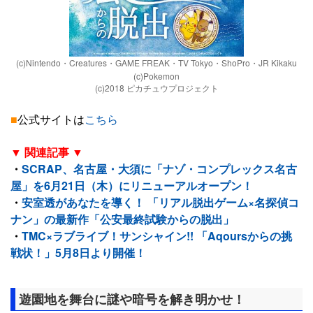
(c)Nintendo・Creatures・GAME FREAK・TV Tokyo・ShoPro・JR Kikaku
(c)Pokemon
(c)2018 ピカチュウプロジェクト
■
公式サイトは
こちら
▼ 関連記事 ▼
・
SCRAP、名古屋・大須に「ナゾ・コンプレックス名古
屋」を6月21日（木）にリニューアルオープン！
・
安室透があなたを導く！ 「リアル脱出ゲーム×名探偵コ
ナン」の最新作「公安最終試験からの脱出」
・
TMC×ラブライブ！サンシャイン!! 「Aqoursからの挑
戦状！」5月8日より開催！
遊園地を舞台に謎や暗号を解き明かせ！