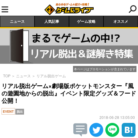
ニュース
人気記事
ゲーム攻略
オススメ
本ページはプロモーションが含まれています
TOP
＞
ニュース
＞
リアル脱出ゲーム
リアル脱出ゲーム×劇場版ポケットモンスター『風
の遊園地からの脱出』イベント限定グッズ＆フード
公開！
EVENT
脱出
2018-06-28 13:05:00