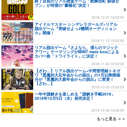
終了目前のリアル捜査ゲーム「歌舞伎町 探偵セ
ブン」が待望の“書籍化”決定！
2018-12-27 19:02:00
アイドルマスター シンデレラガールズ×リアル
脱出ゲーム『突破せよっ♪難関オーディション
☆』開催！
2018-11-12 18:02:00
リアル脱出ゲーム『さよなら、僕らのマジック
アワー』テーマソングがMINT mate boxによる
カバー曲「トワイライト」に決定！
2018-11-02 18:02:00
【ざわ…】リアル脱出ゲーム×中間管理録トネガ
ワ『悪魔的大忘年会からの脱出』の1月以降開催
分が『悪魔的大新年会からの脱出』に変更！
【ざわ…】
2018-10-30 15:03:00
一年中謎解きを楽しめる「謎解き手帳2019」
2018年12月5日（水）発売決定！
2018-10-26 19:02:00
もっと見る ＞＞