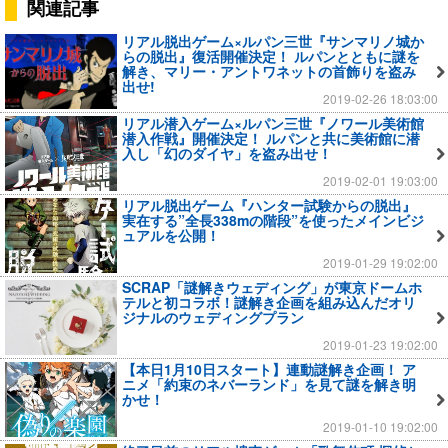
関連記事
リアル脱出ゲーム×ルパン三世『サンマリノ城か
らの脱出』復活開催決定！ ルパンとともに謎を
解き、マリー・アントワネットの首飾りを盗み
出せ!
2019-02-26 18:03:00
リアル潜入ゲーム×ルパン三世『ノワール美術館
潜入作戦』開催決定！ ルパンと共に美術館に潜
入し「幻のダイヤ」を盗み出せ！
2019-02-01 19:03:00
リアル脱出ゲーム『ハンター試験からの脱出』
実在する”全長338mの階段”を使ったメインビジ
ュアルを公開！
2019-01-29 19:02:00
SCRAP「謎解きウェディング」が東京ドームホ
テルと初コラボ！謎解き企画を組み込んだオリ
ジナルのウェディングプラン
2019-01-23 19:02:00
【本日1月10日スタート】連動謎解き企画！ ア
ニメ「約束のネバーランド」を見て謎を解き明
かせ！
2019-01-10 19:02:00