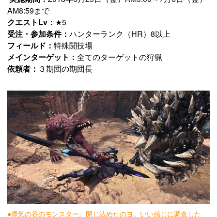
AM8:59まで
クエストLv：
★5
受注・参加条件：
ハンターランク（HR）8以上
フィールド：
特殊闘技場
メインターゲット：
全てのターゲットの狩猟
依頼者：
３期団の期団長
●瘴気の谷のモンスター。閉じ込めたのヨ。いい感じに調査した