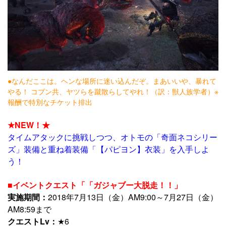
●なんだここは。ヘンな場所に迷い込んだぞ。まあいいや、暴れて
やる！ コブン共、ヤツらを蹴散らしてやれ！（訳：獣人族学者）※
報酬で特別なチケット排出
★NEW！★
タイムアタックに挑戦しつつ、オトモの「奇面ネコシリー
ズ」装備と重ね着装備「【パピヨン】衣装」を入手しよ
う！
■イベントクエスト「「ガジャブー大脱走！！」
実施期間：
2018年7月13日（金）AM9:00～7月27日（金）
AM8:59まで
クエストLv：
★6