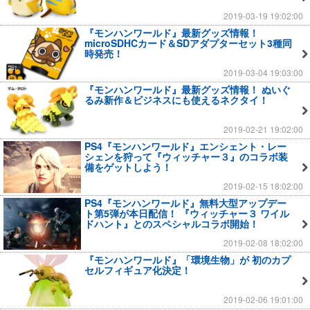
2019-03-19 19:02:00
『モンハンワールド』最新グッズ情報！
microSDHCカード＆SDアダプターセット3種同
時発売！
2019-03-04 19:03:00
『モンハンワールド』最新グッズ情報！ ぬいぐ
るみ新作＆ビジネスにも使えるネクタイ！
2019-02-21 19:02:00
PS4『モンハンワールド』エンシェント・レー
シェンを狩って『ウィッチャー３』のコラボ装
備をゲットしよう！
2019-02-15 18:02:00
PS4『モンハンワールド』無料大型アップデー
ト第5弾が本日配信！ 『ウィッチャー３ ワイル
ドハント』とのスペシャルコラボ開始！
2019-02-08 18:02:00
『モンハンワールド』「環境生物」が 初のカプ
セルフィギュア化決定！
2019-02-06 19:01:00