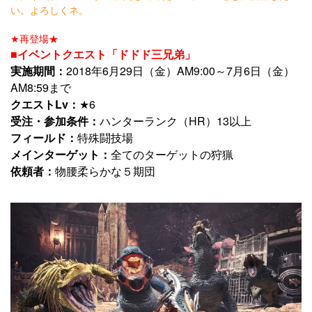
い。よろしくネ。
★再登場★
■イベントクエスト「ドドド三兄弟」
実施期間：
2018年6月29日（金）AM9:00～7月6日（金）
AM8:59まで
クエストLv：
★6
受注・参加条件：
ハンターランク（HR）13以上
フィールド：
特殊闘技場
メインターゲット：
全てのターゲットの狩猟
依頼者：
物腰柔らかな５期団