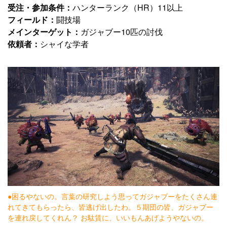
受注・参加条件：
ハンターランク（HR）11以上
フィールド：
闘技場
メインターゲット：
ガジャブー10匹の討伐
依頼者：
シャイな学者
●困るやないの。言葉の研究しよう思ってガジャブーをたくさん連
れてきてもらったら、皆逃げ出したわ。５期団の皆、ガジャブー
を連れ戻してくれん？ お駄賃に、いいもんあげようやないの。