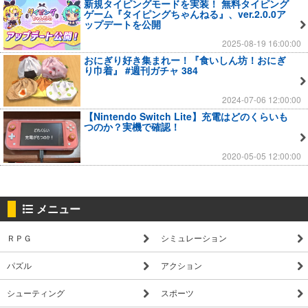
新規タイピングモードを実装！ 無料タイピング
ゲーム『タイピングちゃんねる』、ver.2.0.0ア
ップデートを公開
2025-08-19 16:00:00
おにぎり好き集まれー！『食いしん坊！おにぎ
り巾着』 #週刊ガチャ 384
2024-07-06 12:00:00
【Nintendo Switch Lite】充電はどのくらいも
つのか？実機で確認！
2020-05-05 12:00:00
メニュー
ＲＰＧ
シミュレーション
パズル
アクション
シューティング
スポーツ