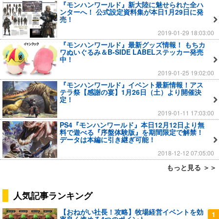
『モンハンワールド』新大陸に魅せられた全ハ
ンターへ！ 公式設定資料集が本日1月29日に発
売！
2019-01-29 18:03:00
『モンハンワールド』最新グッズ情報！ もちカ
ワぬいぐるみ＆B-SIDE LABELステッカー発売
中！
2019-01-25 19:02:00
『モンハンワールド』イベント最新情報！アス
テラ祭【感謝の宴】1月26日（土）より開催決
定！
2019-01-11 17:03:00
PS4『モンハンワールド』本日12月12日より無
料で遊べる『序盤体験版』を期間限定で解禁！
データは本編に引き継ぎ可能！
2018-12-12 07:05:00
もっと見る ＞＞
人気記事ランキング
【おねがい社長！攻略】牧場経営イベントを効
1