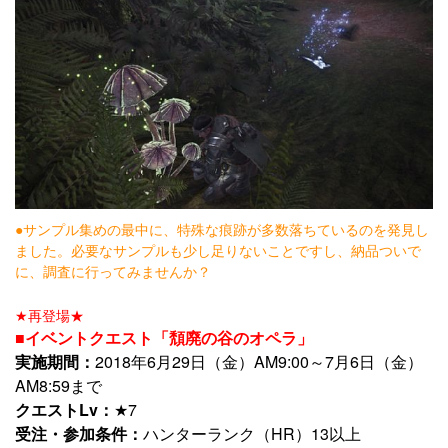
●サンプル集めの最中に、特殊な痕跡が多数落ちているのを発見し
ました。必要なサンプルも少し足りないことですし、納品ついで
に、調査に行ってみませんか？
★再登場★
■イベントクエスト「頽廃の谷のオペラ」
実施期間：
2018年6月29日（金）AM9:00～7月6日（金）
AM8:59まで
クエストLv：
★7
受注・参加条件：
ハンターランク（HR）13以上