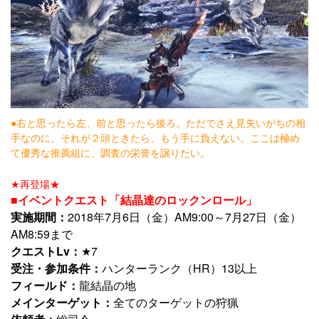
●右と思ったら左、前と思ったら後ろ。ただでさえ見失いがちの相
手なのに、それが２頭ときたら、もう手に負えない。ここは極め
て優秀な推薦組に、調査の栄誉を譲りたい。
★再登場★
■イベントクエスト「結晶達のロックンロール」
実施期間：
2018年7月6日（金）AM9:00～7月27日（金）
AM8:59まで
クエストLv：
★7
受注・参加条件：
ハンターランク（HR）13以上
フィールド：
龍結晶の地
メインターゲット：
全てのターゲットの狩猟