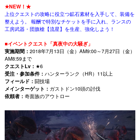
★NEW！★
上位クエストの攻略に役立つ鉱石素材を入手して、装備を
整えよう。 報酬で特別なチケットを手に入れ、ランスの
工房武器・団旗槍【流星】を生産、強化しよう！
■イベントクエスト「真夜中の大騒ぎ」
実施期間：
2018年7月13日（金）AM9:00～7月27日（金）
AM8:59まで
クエストLv：
★6
受注・参加条件：
ハンターランク（HR）11以上
フィールド：
闘技場
メインターゲット：
ガストドン10頭の討伐
依頼者：
奇面族のアウトロー