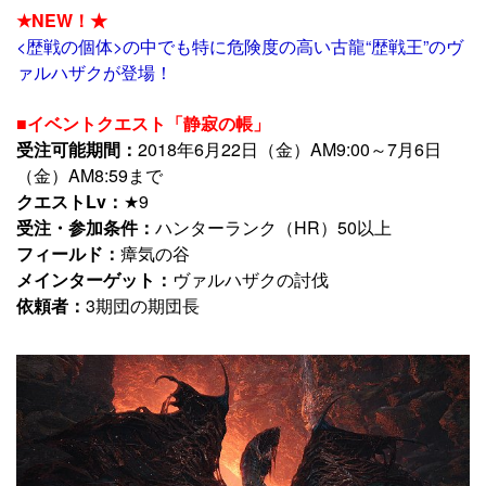
★NEW！★
<歴戦の個体>の中でも特に危険度の高い古龍“歴戦王”のヴ
ァルハザクが登場！
■イベントクエスト「静寂の帳」
受注可能期間：
2018年6月22日（金）AM9:00～7月6日
（金）AM8:59まで
クエストLv：
★9
受注・参加条件：
ハンターランク（HR）50以上
フィールド：
瘴気の谷
メインターゲット：
ヴァルハザクの討伐
依頼者：
3期団の期団長