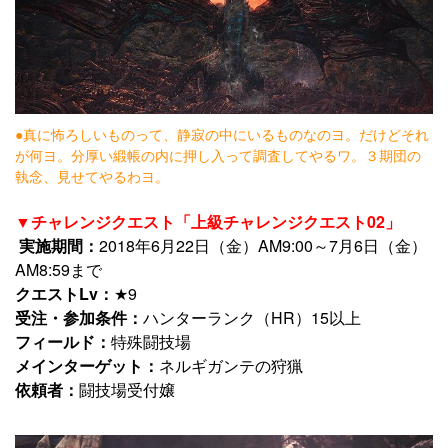
●真に怖ろしいものって、静寂の中にいるものなのヨ。だけどそれ
が何ヨ。分厚い緞帳の内に押し入って調査してやるワ。３期団の
執念、見せてやるわヨ。
▼チャレンジクエスト「上級チャレンジクエスト02」
実施期間：
2018年6月22日（金）AM9:00～7月6日（金）
AM8:59まで
クエストLv：
★9
受注・参加条件：
ハンターランク（HR）15以上
フィールド：
特殊闘技場
メインターゲット：
ネルギガンテの狩猟
依頼者：
闘技場受付嬢