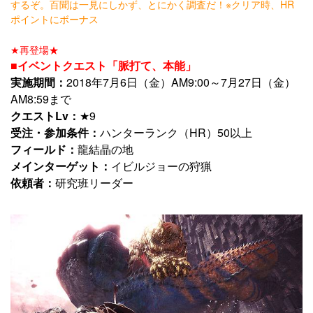
するぞ。百聞は一見にしかず、とにかく調査だ！※クリア時、HR
ポイントにボーナス
★再登場★
■イベントクエスト「脈打て、本能」
実施期間：
2018年7月6日（金）AM9:00～7月27日（金）
AM8:59まで
クエストLv：
★9
受注・参加条件：
ハンターランク（HR）50以上
フィールド：
龍結晶の地
メインターゲット：
イビルジョーの狩猟
依頼者：
研究班リーダー