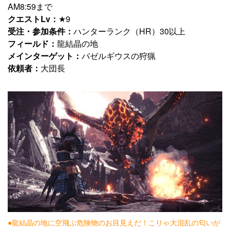
AM8:59まで
クエストLv：
★9
受注・参加条件：
ハンターランク（HR）30以上
フィールド：
龍結晶の地
メインターゲット：
バゼルギウスの狩猟
依頼者：
大団長
●龍結晶の地に空飛ぶ危険物のお目見えだ！こりゃ大混乱の匂いが