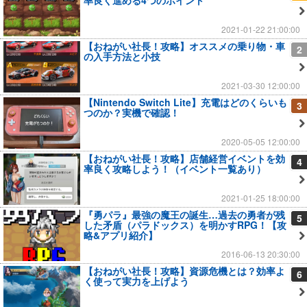
率良く進める4つのポイント
2021-01-22 21:00:00
【おねがい社長！攻略】オススメの乗り物・車
2
の入手方法と小技
2021-03-30 12:00:00
【Nintendo Switch Lite】充電はどのくらいも
3
つのか？実機で確認！
2020-05-05 12:00:00
【おねがい社長！攻略】店舗経営イベントを効
4
率良く攻略しよう！（イベント一覧あり）
2021-01-25 18:00:00
『勇パラ』最強の魔王の誕生…過去の勇者が残
5
した矛盾（パラドックス）を明かすRPG！【攻
略&アプリ紹介】
2016-06-13 20:30:00
【おねがい社長！攻略】資源危機とは？効率よ
6
く使って実力を上げよう