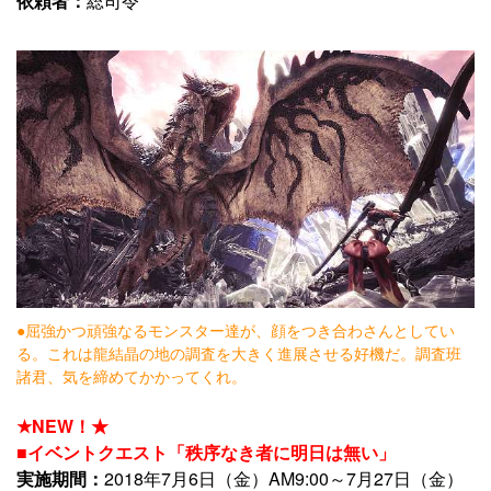
依頼者：
総司令
●屈強かつ頑強なるモンスター達が、顔をつき合わさんとしてい
る。これは龍結晶の地の調査を大きく進展させる好機だ。調査班
諸君、気を締めてかかってくれ。
★NEW！★
■イベントクエスト「秩序なき者に明日は無い」
実施期間：
2018年7月6日（金）AM9:00～7月27日（金）