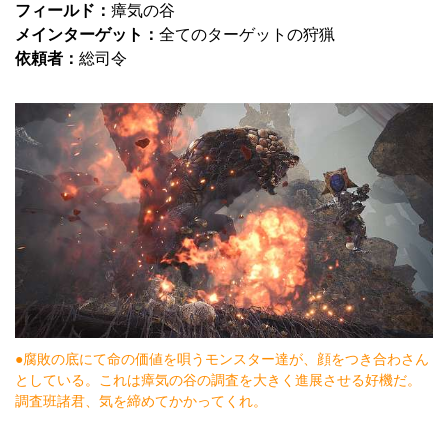
フィールド：
瘴気の谷
メインターゲット：
全てのターゲットの狩猟
依頼者：
総司令
●腐敗の底にて命の価値を唄うモンスター達が、顔をつき合わさん
としている。これは瘴気の谷の調査を大きく進展させる好機だ。
調査班諸君、気を締めてかかってくれ。