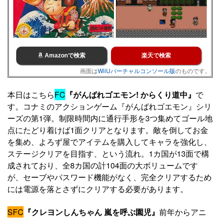
Amazonで検索
楽天で検索
画面は
WiiUバーチャルコンソール版
のものです。
本日はこちら
FC
『がんばれゴエモン! からくり道中』
で
す。コナミのアクションゲーム『がんばれゴエモン』シリ
ーズの第1弾。制限時間内に通行手形を3つ集めてゴール地
点にたどり着けば1面クリアとなります。敵を倒してお金
を集め、よろず屋でアイテムを購入してキャラを強化し、
ステージクリアを目指す、という流れ。1カ国が13面で構
成されており、全8カ国の計104面の大ボリュームです
が、セーブやパスワード機能がなく、完全クリアするため
には電源を落とさずにクリアする必要があります。
SFC
『クレヨンしんちゃん 嵐を呼ぶ園児』
前年からアニ