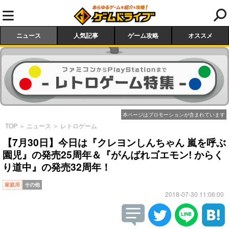
ニュース
人気記事
ゲーム攻略
オススメ
本ページはプロモーションが含まれています
TOP
＞
ニュース
＞
レトロゲーム
【7月30日】今日は『クレヨンしんちゃん 嵐を呼ぶ
園児』の発売25周年＆『がんばれゴエモン! からく
り道中』の発売32周年！
家庭用
その他
2018-07-30 11:06:00