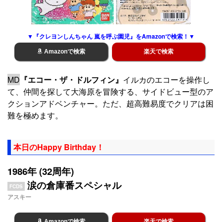
▼『クレヨンしんちゃん 嵐を呼ぶ園児』をAmazonで検索！▼
Amazonで検索
楽天で検索
MD
『エコー・ザ・ドルフィン』
イルカのエコーを操作し
て、仲間を探して大海原を冒険する、サイドビュー型のア
クションアドベンチャー。ただ、超高難易度でクリアは困
難を極めます。
本日のHappy Birthday！
1986年 (32周年)
涙の倉庫番スペシャル
FCDS
アスキー
Amazonで検索
楽天で検索