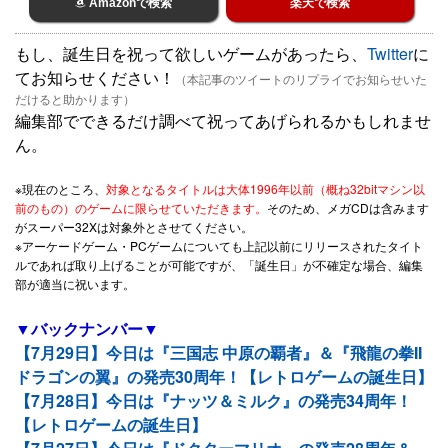
Amazonで検索
楽天で検索
もし、誕生日を祝って欲しいゲームがあったら、
Twitter
に
てお知らせください！
（本記事のツイートのリプライでお知らせいた
だけると助かります）
編集部でできるだけ調べて祝ってあげられるかもしれませ
ん。
※現在のところ、
対象となるタイトルは大体1996年以前（概ね32bitマシン以
前のもの）のゲームに限らせていただきます。
そのため、メガCDは含みます
がスーパー32Xは対象外とさせてください。
※アーケードゲーム・PCゲームについても上記以前にリリースされたタイト
ルであれば取り上げることが可能ですが、「誕生日」が不確定な場合、編集
部が適当に祝います。
▼バックナンバー▼
【7月29日】今日は『三国志 中原の覇者』＆『飛龍の拳II
ドラゴンの翼』の発売30周年！【レトロゲームの誕生日】
【7月28日】今日は『ナッツ＆ミルク』の発売34周年！
【レトロゲームの誕生日】