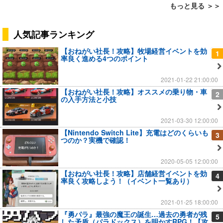
もっと見る ＞＞
人気記事ランキング
【おねがい社長！攻略】牧場経営イベントを効
1
率良く進める4つのポイント
2021-01-22 21:00:00
【おねがい社長！攻略】オススメの乗り物・車
2
の入手方法と小技
2021-03-30 12:00:00
【Nintendo Switch Lite】充電はどのくらいも
3
つのか？実機で確認！
2020-05-05 12:00:00
【おねがい社長！攻略】店舗経営イベントを効
4
率良く攻略しよう！（イベント一覧あり）
2021-01-25 18:00:00
『勇パラ』最強の魔王の誕生…過去の勇者が残
5
した矛盾（パラドックス）を明かすRPG！【攻