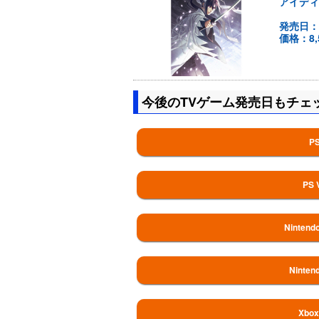
アイディ
発売日：
価格：8,
今後のTVゲーム発売日もチェ
P
PS
Ninte
Nint
Xb