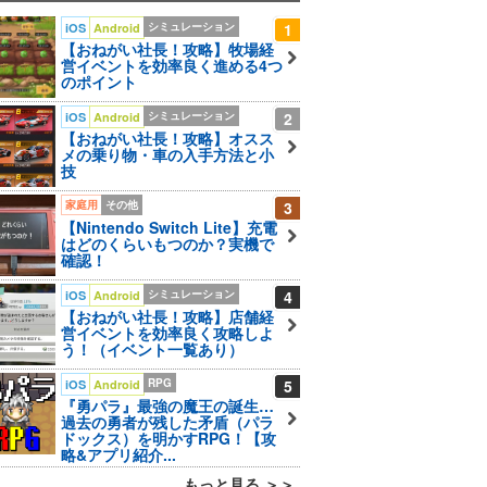
シミュレーション
1
iOS
Android
【おねがい社長！攻略】牧場経
営イベントを効率良く進める4つ
のポイント
シミュレーション
2
iOS
Android
【おねがい社長！攻略】オスス
メの乗り物・車の入手方法と小
技
家庭用
その他
3
【Nintendo Switch Lite】充電
はどのくらいもつのか？実機で
確認！
シミュレーション
4
iOS
Android
【おねがい社長！攻略】店舗経
営イベントを効率良く攻略しよ
う！（イベント一覧あり）
RPG
5
iOS
Android
『勇パラ』最強の魔王の誕生…
過去の勇者が残した矛盾（パラ
ドックス）を明かすRPG！【攻
略&アプリ紹介...
もっと見る ＞＞