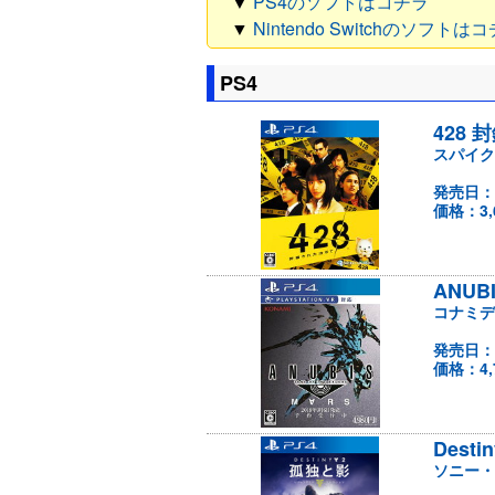
▼
PS4のソフトはコチラ
▼
Nintendo Switchのソフトは
PS4
428
スパイク
発売日：
価格：3,
ANUBI
コナミデ
発売日：
価格：4,
Des
ソニー・