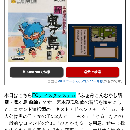
Amazonで検索
楽天で検索
画面は
WiiUバーチャルコンソール版
のものです。
本日はこちら
FCディスクシステム
『ふぁみこんむかし話
新・鬼ヶ島 前編』
です。宮本茂氏監修の昔話を題材にし
た、コマンド選択型のテキストアドベンチャーゲーム。主
人公は男の子・女の子の2人で、「みる」「とる」などの
一般的なコマンドの他に「ひとかえる」を用意。途中で操
作するキャラを変えて視点を変更して、シナリオを進めて