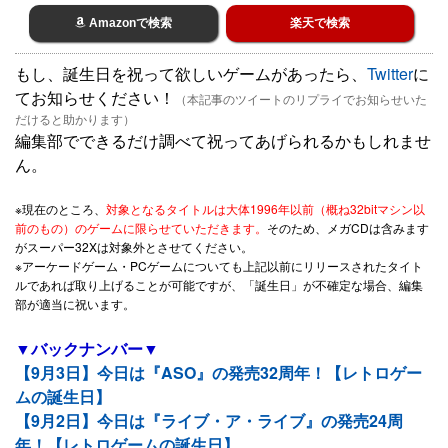
Amazonで検索
楽天で検索
もし、誕生日を祝って欲しいゲームがあったら、
Twitter
に
てお知らせください！
（本記事のツイートのリプライでお知らせいた
だけると助かります）
編集部でできるだけ調べて祝ってあげられるかもしれませ
ん。
※現在のところ、
対象となるタイトルは大体1996年以前（概ね32bitマシン以
前のもの）のゲームに限らせていただきます。
そのため、メガCDは含みます
がスーパー32Xは対象外とさせてください。
※アーケードゲーム・PCゲームについても上記以前にリリースされたタイト
ルであれば取り上げることが可能ですが、「誕生日」が不確定な場合、編集
部が適当に祝います。
▼バックナンバー▼
【9月3日】今日は『ASO』の発売32周年！【レトロゲー
ムの誕生日】
【9月2日】今日は『ライブ・ア・ライブ』の発売24周
年！【レトロゲームの誕生日】