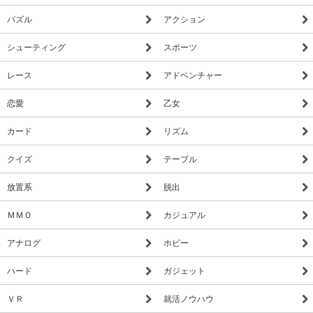
パズル
アクション
シューティング
スポーツ
レース
アドベンチャー
恋愛
乙女
カード
リズム
クイズ
テーブル
放置系
脱出
ＭＭＯ
カジュアル
アナログ
ホビー
ハード
ガジェット
ＶＲ
就活ノウハウ