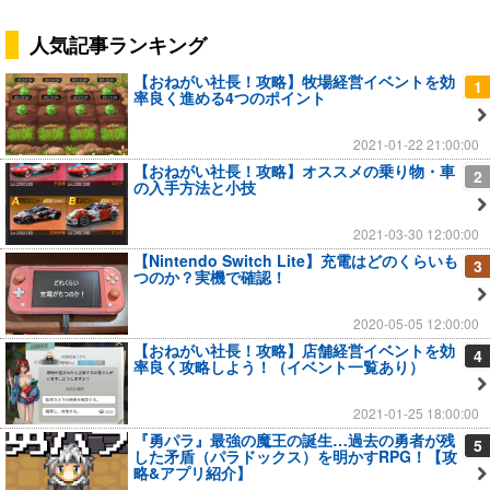
人気記事ランキング
【おねがい社長！攻略】牧場経営イベントを効
1
率良く進める4つのポイント
2021-01-22 21:00:00
【おねがい社長！攻略】オススメの乗り物・車
2
の入手方法と小技
2021-03-30 12:00:00
【Nintendo Switch Lite】充電はどのくらいも
3
つのか？実機で確認！
2020-05-05 12:00:00
【おねがい社長！攻略】店舗経営イベントを効
4
率良く攻略しよう！（イベント一覧あり）
2021-01-25 18:00:00
『勇パラ』最強の魔王の誕生…過去の勇者が残
5
した矛盾（パラドックス）を明かすRPG！【攻
略&アプリ紹介】