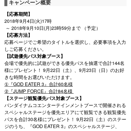
キャンペーン概要
【応募期間】
2018年9月4日(火)17時
～ 2018年9月10日(月)23時59分まで （予定）
【応募方法】
応募ページでご希望のタイトルを選択し、必要事項を入力
しご応募ください。
【試遊優先パス対象ブース】
会場で優先的に試遊ができる優先パスを抽選で合計144名
様にプレゼント！ 9月22日（土）、9月23日（日）のお好
きな時間をお選びいただけます。
①『GOD EATER 3』合計60名様
②『JUMP FORCE』合計84名様
【ステージ観覧優先パス対象ブース】
バンダイナムコエンターテインメントブースで開催される
スペシャルステージを優先エリアにて観覧できる観覧優先
パスを合計30名様にプレゼント！ 9月22日（土）のステー
ジのうち、『GOD EATER 3』のスペシャルステージ、