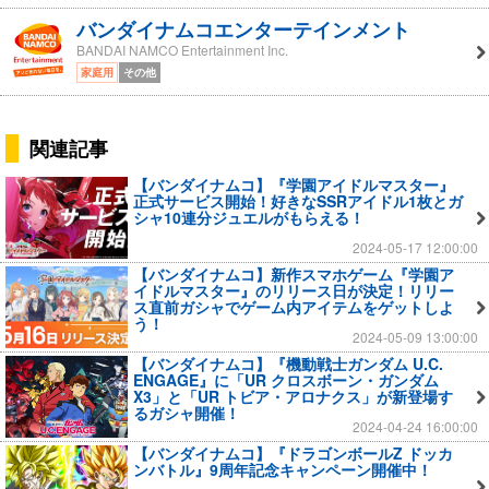
バンダイナムコエンターテインメント
BANDAI NAMCO Entertainment Inc.
家庭用
その他
関連記事
【バンダイナムコ】『学園アイドルマスター』
正式サービス開始！好きなSSRアイドル1枚とガ
シャ10連分ジュエルがもらえる！
2024-05-17 12:00:00
【バンダイナムコ】新作スマホゲーム『学園ア
イドルマスター』のリリース日が決定！リリー
ス直前ガシャでゲーム内アイテムをゲットしよ
う！
2024-05-09 13:00:00
【バンダイナムコ】『機動戦士ガンダム U.C.
ENGAGE』に「UR クロスボーン・ガンダム
X3」と「UR トビア・アロナクス」が新登場す
るガシャ開催！
2024-04-24 16:00:00
【バンダイナムコ】『ドラゴンボールZ ドッカ
ンバトル』9周年記念キャンペーン開催中！