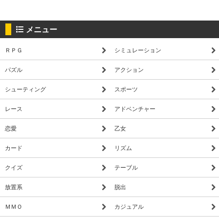
メニュー
ＲＰＧ
シミュレーション
パズル
アクション
シューティング
スポーツ
レース
アドベンチャー
恋愛
乙女
カード
リズム
クイズ
テーブル
放置系
脱出
ＭＭＯ
カジュアル