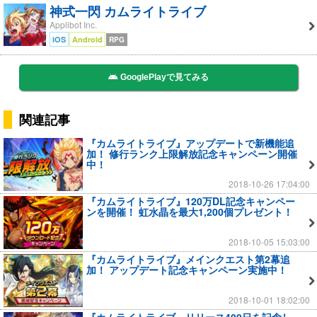
神式一閃 カムライトライブ
Applibot Inc.
iOS
Android
RPG
GooglePlayで見てみる
関連記事
『カムライトライブ』アップデートで新機能追
加！ 修行ランク上限解放記念キャンペーン開催
中！
2018-10-26 17:04:00
『カムライトライブ』120万DL記念キャンペー
ンを開催！ 虹水晶を最大1,200個プレゼント！
2018-10-05 15:03:00
『カムライトライブ』メインクエスト第2幕追
加！ アップデート記念キャンペーン実施中！
2018-10-01 18:02:00