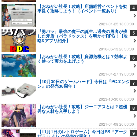
【おねがい社長！攻略】店舗経営イベントを効
4
率良く攻略しよう！（イベント一覧あり）
2021-01-25 18:00:00
『勇パラ』最強の魔王の誕生…過去の勇者が残
5
した矛盾（パラドックス）を明かすRPG！【攻
略&アプリ紹介】
2016-06-13 20:30:00
【おねがい社長！攻略】資源危機とは？効率よ
6
く使って実力を上げよう
2021-04-27 19:00:00
【10月30日のゲームハード】今日は『PCエンジ
7
ン』の発売36周年！
2023-10-30 00:00:00
【おねがい社長！攻略】ジーニアスとは？超優
8
秀な人材を入手しよう
2021-04-08 20:00:00
【11月1日のレトロゲーム】今日はPS『アーク
9
ザラッドII』の発売27周年！