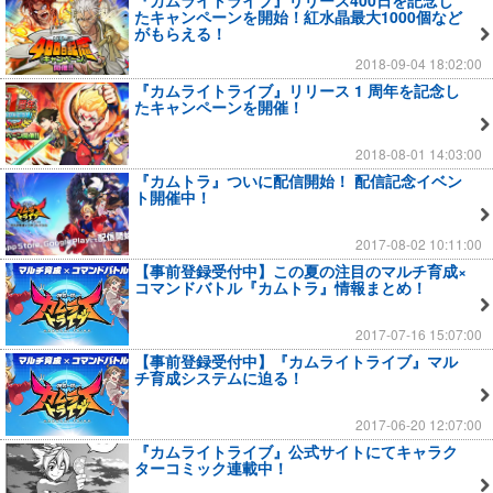
『カムライトライブ』リリース400日を記念し
たキャンペーンを開始！紅水晶最大1000個など
がもらえる！
2018-09-04 18:02:00
『カムライトライブ』リリース 1 周年を記念し
たキャンペーンを開催！
2018-08-01 14:03:00
『カムトラ』ついに配信開始！ 配信記念イベン
ト開催中！
2017-08-02 10:11:00
【事前登録受付中】この夏の注目のマルチ育成×
コマンドバトル『カムトラ』情報まとめ！
2017-07-16 15:07:00
【事前登録受付中】『カムライトライブ』マル
チ育成システムに迫る！
2017-06-20 12:07:00
『カムライトライブ』公式サイトにてキャラク
ターコミック連載中！