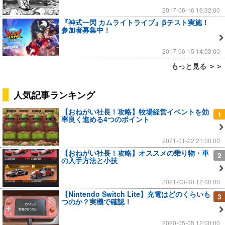
2017-06-16 16:32:00
『神式一閃 カムライトライブ』βテスト実施！
参加者募集中！
2017-06-15 14:03:00
もっと見る ＞＞
人気記事ランキング
【おねがい社長！攻略】牧場経営イベントを効
1
率良く進める4つのポイント
2021-01-22 21:00:00
【おねがい社長！攻略】オススメの乗り物・車
2
の入手方法と小技
2021-03-30 12:00:00
【Nintendo Switch Lite】充電はどのくらいも
3
つのか？実機で確認！
2020-05-05 12:00:00