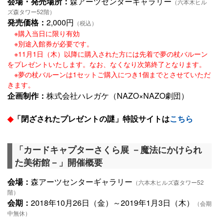
会場・発売場所：
森アーツセンターギャラリー
（六本木ヒル
ズ森タワー52階）
発売価格：
2,000円
（税込）
※購入当日に限り有効
※別途入館券が必要です。
※11月1日（木）以降に購入された方には先着で夢の杖バルーン
をプレゼントいたします。なお、なくなり次第終了となります。
※夢の杖バルーンは1セットご購入につき1個までとさせていただ
きます。
企画制作：
株式会社ハレガケ（NAZO×NAZO劇団）
◆
「閉ざされたプレゼントの謎」特設サイトは
こちら
「カードキャプターさくら展 －魔法にかけられ
た美術館－」開催概要
会場：
森アーツセンターギャラリー
（六本木ヒルズ森タワー52
階）
会期：
2018年10月26日（金）～2019年1月3日（木）
（会期
中無休）