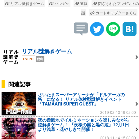
リアル謎解きゲーム
ハレガケ
速報
閉ざされたプレゼントの
謎
カードキャプターさくら
リアル謎解きゲーム
EVENT
脱出
関連記事
さいたまスーパーアリーナが「ドルアーガの
塔」になる！ リアル体験型謎解きイベント
「TAMAARI SUPER QUEST」
2019-02-13 19:02:00
夜の遊園地でイルミネーションを楽しみながら
謎解きゲーム！ 『夜桜の国と黒の姫』12月1日
より浅草・花やしきで開催！
2018-11-14 15:03:00