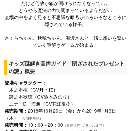
だけど何故か箱が開けられなくなって…。
どうやら魔法の力で閉まっているようだが…
会場の中をよく見ると不思議な暗号がいろいろなところに
隠されている様子。
さくらちゃん、秋穂ちゃん、海渡さんと一緒に想いを繋い
でいく謎解きゲームが始まる！
キッズ謎解き音声ガイド「閉ざされたプレゼント
の謎」概要
登場キャラクター：
木之本桜（CV丹下桜）
詩之本秋穂（CV鈴木みのり）
ユナ・D・海渡（CV花江夏樹）
発売期間：
2018年10月26日（金）から2019年1月3日
（木）
（会期中無休）
発売時間：
10：00～20：00
（最終入館は19：00まで）