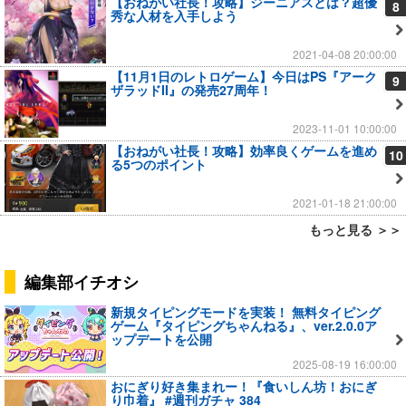
【おねがい社長！攻略】ジーニアスとは？超優
8
秀な人材を入手しよう
2021-04-08 20:00:00
【11月1日のレトロゲーム】今日はPS『アーク
9
ザラッドII』の発売27周年！
2023-11-01 10:00:00
【おねがい社長！攻略】効率良くゲームを進め
10
る5つのポイント
2021-01-18 21:00:00
もっと見る ＞＞
編集部イチオシ
新規タイピングモードを実装！ 無料タイピング
ゲーム『タイピングちゃんねる』、ver.2.0.0ア
ップデートを公開
2025-08-19 16:00:00
おにぎり好き集まれー！『食いしん坊！おにぎ
り巾着』 #週刊ガチャ 384