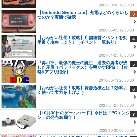
2021-03-30 12:00:00
【Nintendo Switch Lite】充電はどのくらいも
3
つのか？実機で確認！
2020-05-05 12:00:00
【おねがい社長！攻略】店舗経営イベントを効
4
率良く攻略しよう！（イベント一覧あり）
2021-01-25 18:00:00
『勇パラ』最強の魔王の誕生…過去の勇者が残
5
した矛盾（パラドックス）を明かすRPG！【攻
略&アプリ紹介】
2016-06-13 20:30:00
【おねがい社長！攻略】資源危機とは？効率よ
6
く使って実力を上げよう
2021-04-27 19:00:00
【10月30日のゲームハード】今日は『PCエンジ
7
ン』の発売36周年！
2023-10-30 00:00:00