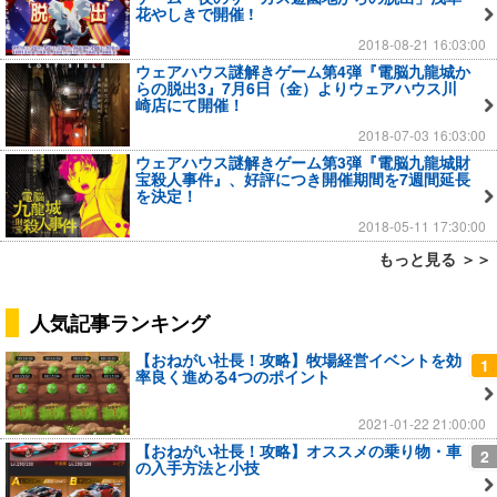
花やしきで開催 !
2018-08-21 16:03:00
ウェアハウス謎解きゲーム第4弾『電脳九龍城か
らの脱出3』7月6日（金）よりウェアハウス川
崎店にて開催！
2018-07-03 16:03:00
ウェアハウス謎解きゲーム第3弾『電脳九龍城財
宝殺人事件』、好評につき開催期間を7週間延長
を決定！
2018-05-11 17:30:00
もっと見る ＞＞
人気記事ランキング
【おねがい社長！攻略】牧場経営イベントを効
1
率良く進める4つのポイント
2021-01-22 21:00:00
【おねがい社長！攻略】オススメの乗り物・車
2
の入手方法と小技