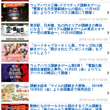
ウェアハウス三橋×ドラマチック謎解きゲーム
『墜落する天空遊戯城からの脱出』11月16日
（金）よりウェアハウス三橋店にて開催！
2018-11-13 16:02:00
東京駅、日本橋、丸の内エリアが謎解きの舞台
になる！ 「ARリアル謎解きゲームin東京エキマ
チ〜空の展覧会〜」11月10日開始！
2018-10-26 16:01:00
「カードキャプターさくら展」でキッズ向け謎
解きゲーム「閉ざされたプレゼントの謎」をプ
レイしよう！
2018-10-24 18:30:00
ウェアハウス謎解きゲーム第5弾！ 『電脳九龍
城怨念遊戯殺人事件』11月2日（金）よりウェ
アハウス川崎店にて開催！
2018-10-19 17:02:00
謎解き絵本「マイルの謎解き大冒険」、2018年
10月5日（金）より全国書店で発売決定！
2018-10-04 18:02:00
動物たちのサーカスから脱出するリアル謎解き
ゲーム「夜のサーカス遊園地からの脱出」浅草