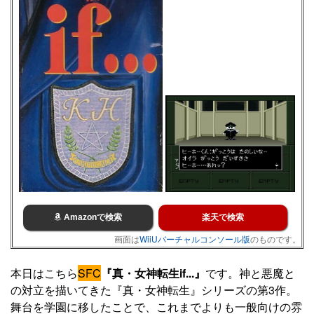
Amazonで検索
楽天で検索
画面は
WiiUバーチャルコンソール版
のものです。
本日はこちら
SFC
『真・女神転生if...』
です。神と悪魔と
の対立を描いてきた『真・女神転生』シリーズの第3作。
舞台を学園に移したことで、これまでよりも一般向けの雰