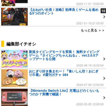
2023-11-01 10:00:00
【おねがい社長！攻略】効率良くゲームを進め
10
る5つのポイント
2021-01-18 21:00:00
もっと見る ＞＞
編集部イチオシ
新規タイピングモードを実装！ 無料タイピング
ゲーム『タイピングちゃんねる』、ver.2.0.0ア
ップデートを公開
2025-08-19 16:00:00
おにぎり好き集まれー！『食いしん坊！おにぎ
り巾着』 #週刊ガチャ 384
2024-07-06 12:00:00
【Nintendo Switch Lite】充電はどのくらいも
つのか？実機で確認！
2020-05-05 12:00:00