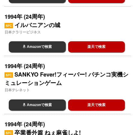
1994年 (24周年)
イルバニアンの城
SFC
日本クラリービジネス
Amazonで検索
楽天で検索
1994年 (24周年)
SANKYO Fever!フィーバー! パチンコ実機シ
SFC
ミュレーションゲーム
日本テレネット
Amazonで検索
楽天で検索
1994年 (24周年)
卒業番外篇 ねぇ麻雀しよ!
SFC