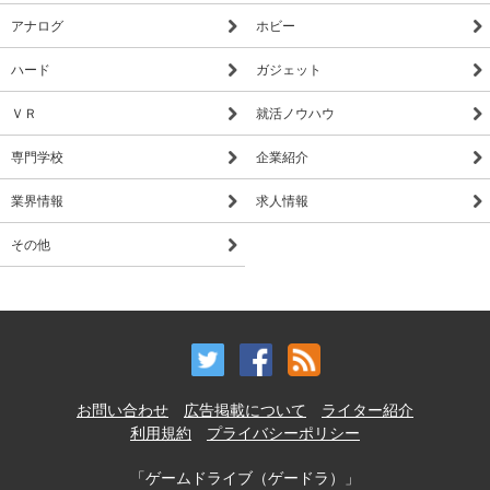
アナログ
ホビー
ハード
ガジェット
ＶＲ
就活ノウハウ
専門学校
企業紹介
業界情報
求人情報
その他
お問い合わせ
広告掲載について
ライター紹介
利用規約
プライバシーポリシー
「ゲームドライブ（ゲードラ）」