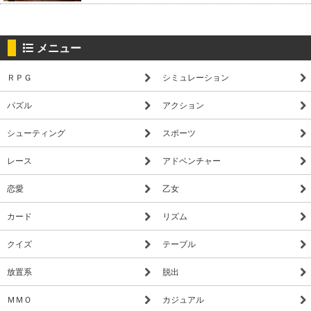
メニュー
ＲＰＧ
シミュレーション
パズル
アクション
シューティング
スポーツ
レース
アドベンチャー
恋愛
乙女
カード
リズム
クイズ
テーブル
放置系
脱出
ＭＭＯ
カジュアル