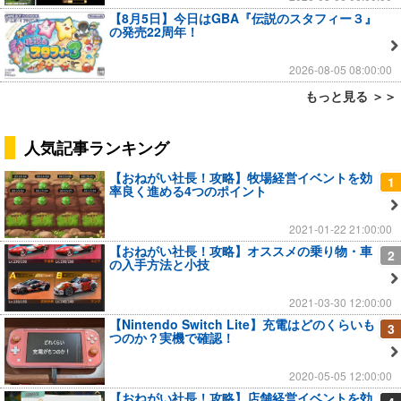
【8月5日】今日はGBA『伝説のスタフィー３』
の発売22周年！
2026-08-05 08:00:00
もっと見る ＞＞
人気記事ランキング
【おねがい社長！攻略】牧場経営イベントを効
1
率良く進める4つのポイント
2021-01-22 21:00:00
【おねがい社長！攻略】オススメの乗り物・車
2
の入手方法と小技
2021-03-30 12:00:00
【Nintendo Switch Lite】充電はどのくらいも
3
つのか？実機で確認！
2020-05-05 12:00:00
【おねがい社長！攻略】店舗経営イベントを効