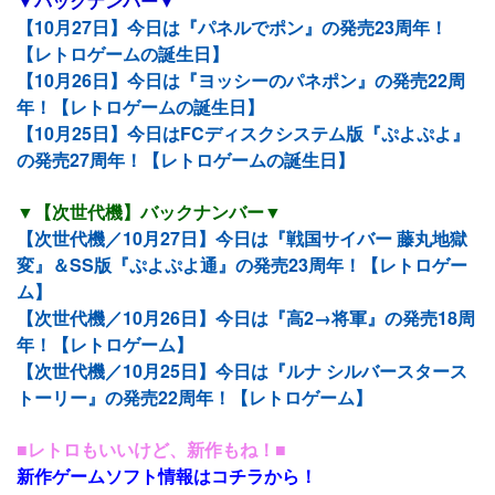
▼バックナンバー▼
【10月27日】今日は『パネルでポン』の発売23周年！
【レトロゲームの誕生日】
【10月26日】今日は『ヨッシーのパネポン』の発売22周
年！【レトロゲームの誕生日】
【10月25日】今日はFCディスクシステム版『ぷよぷよ』
の発売27周年！【レトロゲームの誕生日】
▼【次世代機】バックナンバー▼
【次世代機／10月27日】今日は『戦国サイバー 藤丸地獄
変』＆SS版『ぷよぷよ通』の発売23周年！【レトロゲー
ム】
【次世代機／10月26日】今日は『高2→将軍』の発売18周
年！【レトロゲーム】
【次世代機／10月25日】今日は『ルナ シルバースタース
トーリー』の発売22周年！【レトロゲーム】
■レトロもいいけど、新作もね！■
新作ゲームソフト情報はコチラから！