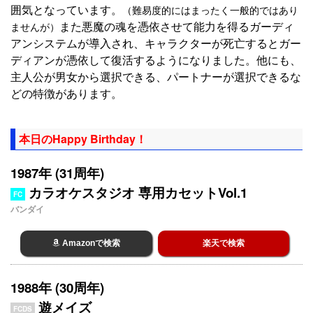
囲気となっています。
（難易度的にはまったく一般的ではあり
また悪魔の魂を憑依させて能力を得るガーディ
ませんが）
アンシステムが導入され、キャラクターが死亡するとガー
ディアンが憑依して復活するようになりました。他にも、
主人公が男女から選択できる、パートナーが選択できるな
どの特徴があります。
本日のHappy Birthday！
1987年 (31周年)
カラオケスタジオ 専用カセットVol.1
FC
バンダイ
Amazonで検索
楽天で検索
1988年 (30周年)
遊メイズ
FCDS