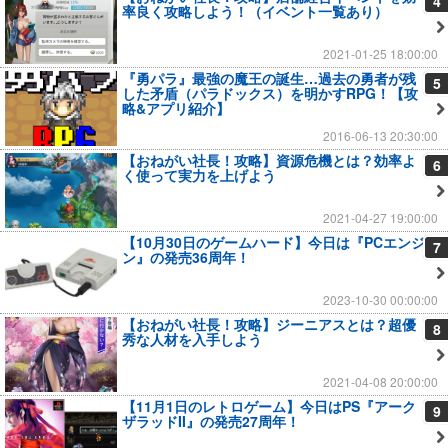
4
率良く攻略しよう！（イベント一覧あり）
2021-01-25 18:00:00
『勇パラ』最強の魔王の誕生…過去の勇者が残
5
した矛盾（パラドックス）を明かすRPG！【攻
略&アプリ紹介】
2016-06-13 20:30:00
【おねがい社長！攻略】資源危機とは？効率よ
6
く使って実力を上げよう
2021-04-27 19:00:00
【10月30日のゲームハード】今日は『PCエンジ
7
ン』の発売36周年！
2023-10-30 00:00:00
【おねがい社長！攻略】ジーニアスとは？超優
8
秀な人材を入手しよう
2021-04-08 20:00:00
【11月1日のレトロゲーム】今日はPS『アーク
9
ザラッドII』の発売27周年！