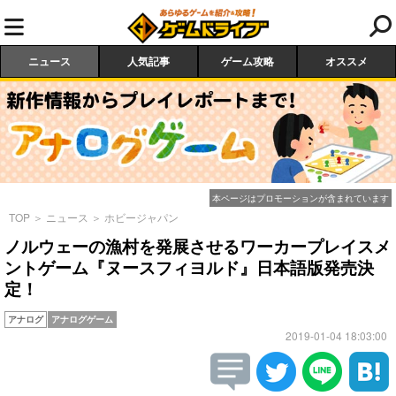
ニュース
人気記事
ゲーム攻略
オススメ
本ページはプロモーションが含まれています
TOP
＞
ニュース
＞
ホビージャパン
ノルウェーの漁村を発展させるワーカープレイスメ
ントゲーム『ヌースフィヨルド』日本語版発売決
定！
アナログ
アナログゲーム
2019-01-04 18:03:00