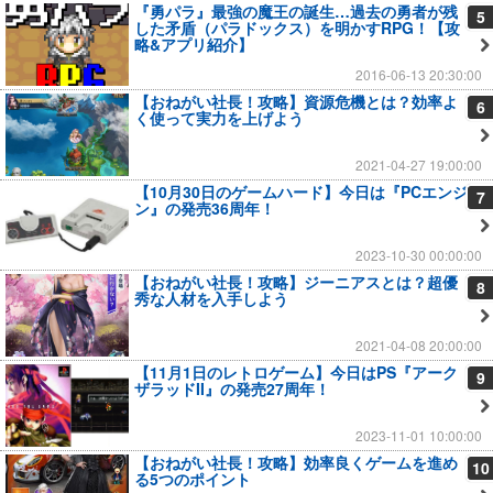
『勇パラ』最強の魔王の誕生…過去の勇者が残
5
した矛盾（パラドックス）を明かすRPG！【攻
略&アプリ紹介】
2016-06-13 20:30:00
【おねがい社長！攻略】資源危機とは？効率よ
6
く使って実力を上げよう
2021-04-27 19:00:00
【10月30日のゲームハード】今日は『PCエンジ
7
ン』の発売36周年！
2023-10-30 00:00:00
【おねがい社長！攻略】ジーニアスとは？超優
8
秀な人材を入手しよう
2021-04-08 20:00:00
【11月1日のレトロゲーム】今日はPS『アーク
9
ザラッドII』の発売27周年！
2023-11-01 10:00:00
【おねがい社長！攻略】効率良くゲームを進め
10
る5つのポイント