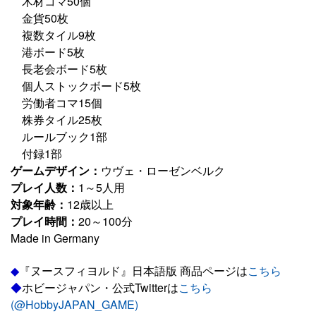
木材コマ50個
金貨50枚
複数タイル9枚
港ボード5枚
長老会ボード5枚
個人ストックボード5枚
労働者コマ15個
株券タイル25枚
ルールブック1部
付録1部
ゲームデザイン：
ウヴェ・ローゼンベルク
プレイ人数：
1～5人用
対象年齢：
12歳以上
プレイ時間：
20～100分
Made in Germany
◆
『ヌースフィヨルド』日本語版 商品ページは
こちら
◆
ホビージャパン・公式Twitterは
こちら
(@HobbyJAPAN_GAME)