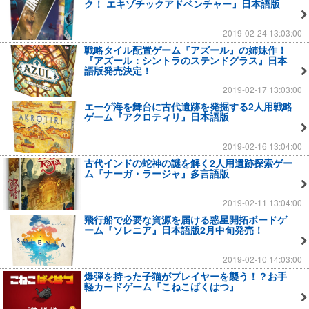
ク！ エキゾチックアドベンチャー』日本語版
2019-02-24 13:03:00
戦略タイル配置ゲーム『アズール』の姉妹作！
『アズール：シントラのステンドグラス』日本
語版発売決定！
2019-02-17 13:03:00
エーゲ海を舞台に古代遺跡を発掘する2人用戦略
ゲーム『アクロティリ』日本語版
2019-02-16 13:04:00
古代インドの蛇神の謎を解く2人用遺跡探索ゲー
ム『ナーガ・ラージャ』多言語版
2019-02-11 13:04:00
飛行船で必要な資源を届ける惑星開拓ボードゲ
ーム『ソレニア』日本語版2月中旬発売！
2019-02-10 14:03:00
爆弾を持った子猫がプレイヤーを襲う！？お手
軽カードゲーム『こねこばくはつ』