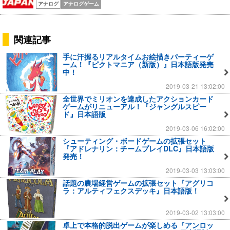
アナログ
アナログゲーム
関連記事
手に汗握るリアルタイムお絵描きパーティーゲ
ーム！『ピクトマニア（新版）』日本語版発売
中！
2019-03-21 13:02:00
全世界でミリオンを達成したアクションカード
ゲームがリニューアル！『ジャングルスピー
ド』日本語版
2019-03-06 16:02:00
シューティング・ボードゲームの拡張セット
『アドレナリン：チームプレイDLC』日本語版
発売！
2019-03-03 13:03:00
話題の農場経営ゲームの拡張セット『アグリコ
ラ：アルティフェクスデッキ』日本語版！
2019-03-02 13:03:00
卓上で本格的脱出ゲームが楽しめる『アンロッ