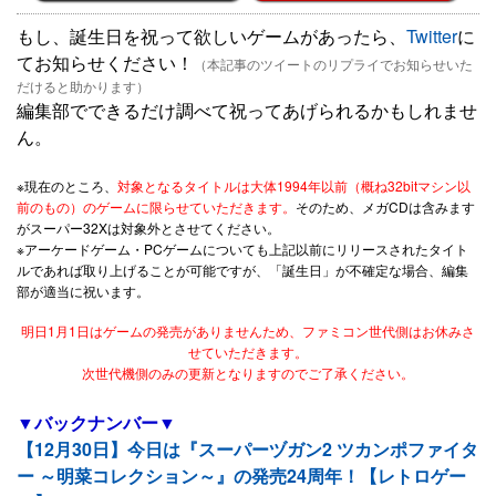
もし、誕生日を祝って欲しいゲームがあったら、
Twitter
に
てお知らせください！
（本記事のツイートのリプライでお知らせいた
だけると助かります）
編集部でできるだけ調べて祝ってあげられるかもしれませ
ん。
※現在のところ、
対象となるタイトルは大体1994年以前（概ね32bitマシン以
前のもの）のゲームに限らせていただきます。
そのため、メガCDは含みます
がスーパー32Xは対象外とさせてください。
※アーケードゲーム・PCゲームについても上記以前にリリースされたタイト
ルであれば取り上げることが可能ですが、「誕生日」が不確定な場合、編集
部が適当に祝います。
明日1月1日はゲームの発売がありませんため、ファミコン世代側はお休みさ
せていただきます。
次世代機側のみの更新となりますのでご了承ください。
▼バックナンバー▼
【12月30日】今日は『スーパーヅガン2 ツカンポファイタ
ー ～明菜コレクション～』の発売24周年！【レトロゲー