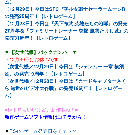
ム】
【12月29日】今日はSFC『美少女戦士セーラームーンR』
の発売25周年！【レトロゲーム】
【12月28日】今日は『天下布武 英雄たちの咆哮』の発売
27周年＆『ファミリートレーナー 突撃!風雲たけし城』の
発売31周年！【レトロゲーム】
▼【次世代機】バックナンバー▼
・12月30日はお休みです
【次世代機／12月29日】今日は『シェンムー 一章 横須
賀』の発売19周年！【レトロゲーム】
【次世代機／12月28日】今日は『カードキャプターさく
ら 知世のビデオ大作戦』の発売18周年！【レトロゲー
ム】
■レトロもいいけど、新作もね！■
新作ゲームソフト情報はコチラから！
▼
PS4のゲーム発売日をチェック！