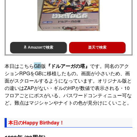
Amazonで検索
楽天で検索
本日はこちら
GB
版
『ドルアーガの塔』
です。同名のアク
ションRPGをGBに移植したもの。画面が小さいため、画
面がスクロールするようになっています。オリジナル版と
の違いはZAPがない・ギルのHPが数値で表示される・10
フロアごとにボスがいる、パスワードコンティニュー可な
ど。難点はマジシャンやナイトの色が見分けにくいこと。
本日のHappy Birthday！