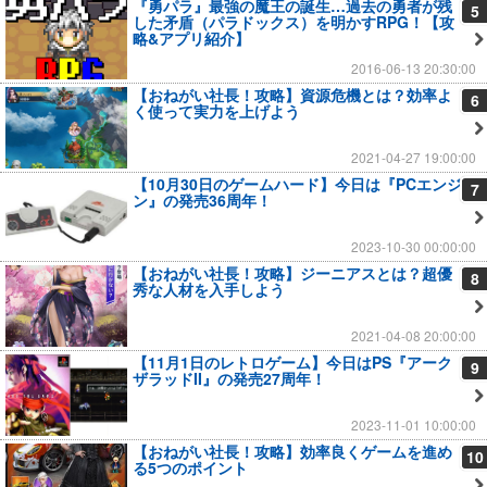
『勇パラ』最強の魔王の誕生…過去の勇者が残
5
した矛盾（パラドックス）を明かすRPG！【攻
略&アプリ紹介】
2016-06-13 20:30:00
【おねがい社長！攻略】資源危機とは？効率よ
6
く使って実力を上げよう
2021-04-27 19:00:00
【10月30日のゲームハード】今日は『PCエンジ
7
ン』の発売36周年！
2023-10-30 00:00:00
【おねがい社長！攻略】ジーニアスとは？超優
8
秀な人材を入手しよう
2021-04-08 20:00:00
【11月1日のレトロゲーム】今日はPS『アーク
9
ザラッドII』の発売27周年！
2023-11-01 10:00:00
【おねがい社長！攻略】効率良くゲームを進め
10
る5つのポイント