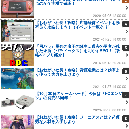
3
つのか？実機で確認！
2020-05-05 12:00:00
【おねがい社長！攻略】店舗経営イベントを効
4
率良く攻略しよう！（イベント一覧あり）
2021-01-25 18:00:00
『勇パラ』最強の魔王の誕生…過去の勇者が残
5
した矛盾（パラドックス）を明かすRPG！【攻
略&アプリ紹介】
2016-06-13 20:30:00
【おねがい社長！攻略】資源危機とは？効率よ
6
く使って実力を上げよう
2021-04-27 19:00:00
【10月30日のゲームハード】今日は『PCエンジ
7
ン』の発売36周年！
2023-10-30 00:00:00
【おねがい社長！攻略】ジーニアスとは？超優
8
秀な人材を入手しよう