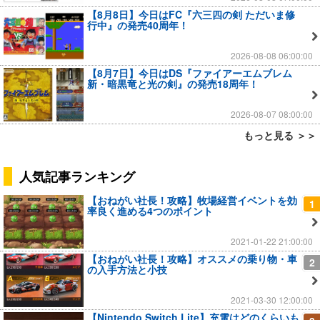
【8月8日】今日はFC『六三四の剣 ただいま修
行中』の発売40周年！
2026-08-08 06:00:00
【8月7日】今日はDS『ファイアーエムブレム
新・暗黒竜と光の剣』の発売18周年！
2026-08-07 08:00:00
もっと見る ＞＞
人気記事ランキング
【おねがい社長！攻略】牧場経営イベントを効
1
率良く進める4つのポイント
2021-01-22 21:00:00
【おねがい社長！攻略】オススメの乗り物・車
2
の入手方法と小技
2021-03-30 12:00:00
【Nintendo Switch Lite】充電はどのくらいも