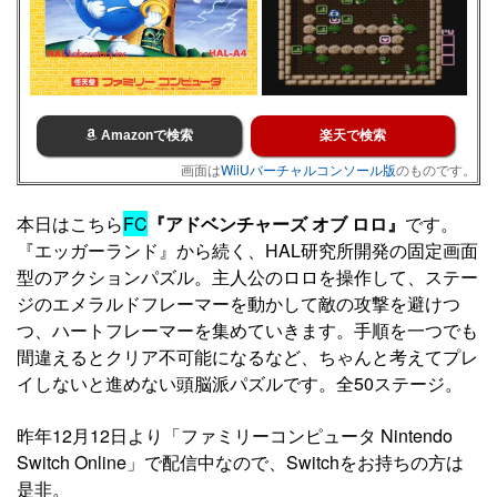
Amazonで検索
楽天で検索
画面は
WiiUバーチャルコンソール版
のものです。
本日はこちら
FC
『アドベンチャーズ オブ ロロ』
です。
『エッガーランド』から続く、HAL研究所開発の固定画面
型のアクションパズル。主人公のロロを操作して、ステー
ジのエメラルドフレーマーを動かして敵の攻撃を避けつ
つ、ハートフレーマーを集めていきます。手順を一つでも
間違えるとクリア不可能になるなど、ちゃんと考えてプレ
イしないと進めない頭脳派パズルです。全50ステージ。
昨年12月12日より「ファミリーコンピュータ Nintendo
Switch Online」で配信中なので、Switchをお持ちの方は
是非。