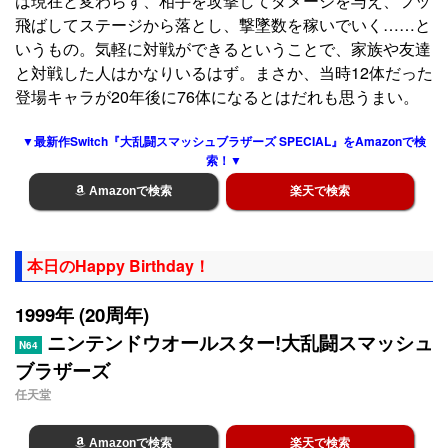
は現在と変わらず、相手を攻撃してダメージを与え、フッ
飛ばしてステージから落とし、撃墜数を稼いでいく……と
いうもの。気軽に対戦ができるということで、家族や友達
と対戦した人はかなりいるはず。まさか、当時12体だった
登場キャラが20年後に76体になるとはだれも思うまい。
▼最新作Switch『大乱闘スマッシュブラザーズ SPECIAL』をAmazonで検
索！▼
Amazonで検索
楽天で検索
本日のHappy Birthday！
1999年 (20周年)
ニンテンドウオールスター!大乱闘スマッシュ
N64
ブラザーズ
任天堂
Amazonで検索
楽天で検索