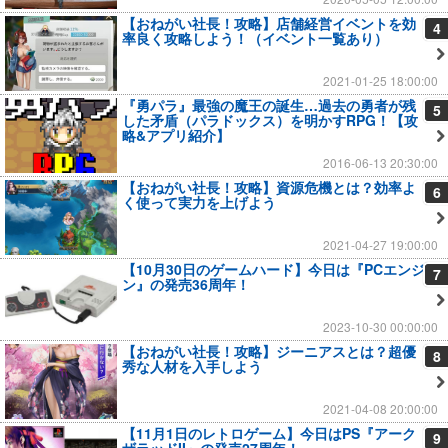
【おねがい社長！攻略】店舗経営イベントを効
4
率良く攻略しよう！（イベント一覧あり）
2021-01-25 18:00:00
『勇パラ』最強の魔王の誕生…過去の勇者が残
5
した矛盾（パラドックス）を明かすRPG！【攻
略&アプリ紹介】
2016-06-13 20:30:00
【おねがい社長！攻略】資源危機とは？効率よ
6
く使って実力を上げよう
2021-04-27 19:00:00
【10月30日のゲームハード】今日は『PCエンジ
7
ン』の発売36周年！
2023-10-30 00:00:00
【おねがい社長！攻略】ジーニアスとは？超優
8
秀な人材を入手しよう
2021-04-08 20:00:00
【11月1日のレトロゲーム】今日はPS『アーク
9