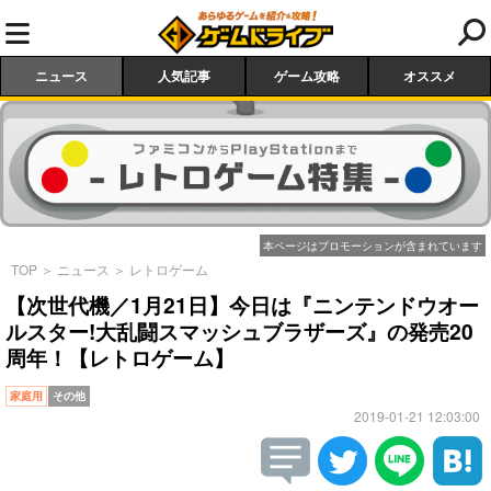
ニュース
人気記事
ゲーム攻略
オススメ
本ページはプロモーションが含まれています
TOP
＞
ニュース
＞
レトロゲーム
【次世代機／1月21日】今日は『ニンテンドウオー
ルスター!大乱闘スマッシュブラザーズ』の発売20
周年！【レトロゲーム】
家庭用
その他
2019-01-21 12:03:00