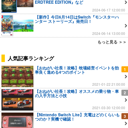
ERDTREE EDITION』など
2024-06-17 12:00:00
【新作】今日6月14日はSwitch『モンスターハ
ンター ストーリーズ』発売日！
2024-06-14 13:00:00
もっと見る ＞＞
人気記事ランキング
【おねがい社長！攻略】牧場経営イベントを効
1
率良く進める4つのポイント
2021-01-22 21:00:00
【おねがい社長！攻略】オススメの乗り物・車
2
の入手方法と小技
2021-03-30 12:00:00
【Nintendo Switch Lite】充電はどのくらいも
3
つのか？実機で確認！