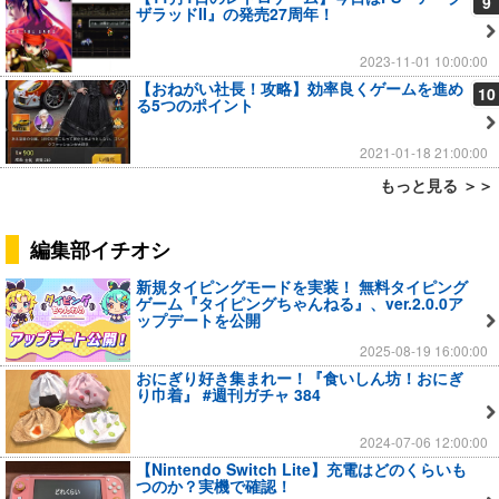
9
ザラッドII』の発売27周年！
2023-11-01 10:00:00
【おねがい社長！攻略】効率良くゲームを進め
10
る5つのポイント
2021-01-18 21:00:00
もっと見る ＞＞
編集部イチオシ
新規タイピングモードを実装！ 無料タイピング
ゲーム『タイピングちゃんねる』、ver.2.0.0ア
ップデートを公開
2025-08-19 16:00:00
おにぎり好き集まれー！『食いしん坊！おにぎ
り巾着』 #週刊ガチャ 384
2024-07-06 12:00:00
【Nintendo Switch Lite】充電はどのくらいも
つのか？実機で確認！