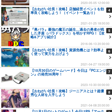
2020-05-05 12:00:00
【おねがい社長！攻略】店舗経営イベントを効
4
率良く攻略しよう！（イベント一覧あり）
2021-01-25 18:00:00
『勇パラ』最強の魔王の誕生…過去の勇者が残
5
した矛盾（パラドックス）を明かすRPG！【攻
略&アプリ紹介】
2016-06-13 20:30:00
【おねがい社長！攻略】資源危機とは？効率よ
6
く使って実力を上げよう
2021-04-27 19:00:00
【10月30日のゲームハード】今日は『PCエンジ
7
ン』の発売36周年！
2023-10-30 00:00:00
【おねがい社長！攻略】ジーニアスとは？超優
8
秀な人材を入手しよう
2021-04-08 20:00:00
【11月1日のレトロゲーム】今日はPS『アーク