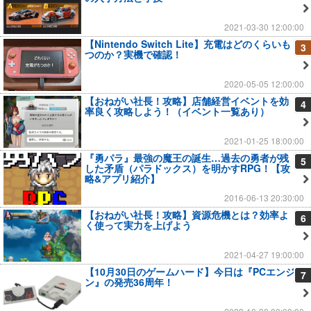
2021-03-30 12:00:00
【Nintendo Switch Lite】充電はどのくらいも
3
つのか？実機で確認！
2020-05-05 12:00:00
【おねがい社長！攻略】店舗経営イベントを効
4
率良く攻略しよう！（イベント一覧あり）
2021-01-25 18:00:00
『勇パラ』最強の魔王の誕生…過去の勇者が残
5
した矛盾（パラドックス）を明かすRPG！【攻
略&アプリ紹介】
2016-06-13 20:30:00
【おねがい社長！攻略】資源危機とは？効率よ
6
く使って実力を上げよう
2021-04-27 19:00:00
【10月30日のゲームハード】今日は『PCエンジ
7
ン』の発売36周年！