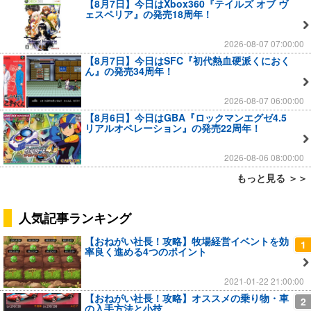
【8月7日】今日はXbox360『テイルズ オブ ヴ
ェスペリア』の発売18周年！
2026-08-07 07:00:00
【8月7日】今日はSFC『初代熱血硬派くにおく
ん』の発売34周年！
2026-08-07 06:00:00
【8月6日】今日はGBA『ロックマンエグゼ4.5
リアルオペレーション』の発売22周年！
2026-08-06 08:00:00
もっと見る ＞＞
人気記事ランキング
【おねがい社長！攻略】牧場経営イベントを効
1
率良く進める4つのポイント
2021-01-22 21:00:00
【おねがい社長！攻略】オススメの乗り物・車
2
の入手方法と小技