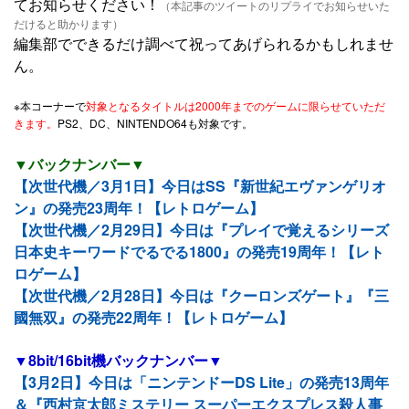
てお知らせください！
（本記事のツイートのリプライでお知らせいた
だけると助かります）
編集部でできるだけ調べて祝ってあげられるかもしれませ
ん。
※本コーナーで
対象となるタイトルは2000年までのゲームに限らせていただ
きます。
PS2、DC、NINTENDO64も対象です。
▼バックナンバー▼
【次世代機／3月1日】今日はSS『新世紀エヴァンゲリオ
ン』の発売23周年！【レトロゲーム】
【次世代機／2月29日】今日は『プレイで覚えるシリーズ
日本史キーワードでるでる1800』の発売19周年！【レト
ロゲーム】
【次世代機／2月28日】今日は『クーロンズゲート』『三
國無双』の発売22周年！【レトロゲーム】
▼8bit/16bit機バックナンバー▼
【3月2日】今日は「ニンテンドーDS Lite」の発売13周年
＆『西村京太郎ミステリー スーパーエクスプレス殺人事