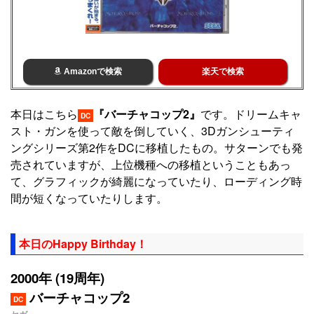
Amazonで検索
楽天で検索
本日はこちら
『バーチャコップ2』
です。ドリームキャ
DC
スト・ガンを使って敵を倒していく、3Dガンシューティ
ングシリーズ第2作をDCに移植したもの。サターンでも発
売されていますが、上位機種への移植ということもあっ
て、グラフィックが綺麗になっていたり、ローディング時
間が短くなっていたりします。
本日のHappy Birthday！
2000年 (19周年)
バーチャコップ2
DC
セガ