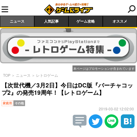
ニュース
人気記事
ゲーム攻略
オススメ
本ページはプロモーションが含まれています
TOP
＞
ニュース
＞
レトロゲーム
【次世代機／3月2日】今日はDC版『バーチャコッ
プ2』の発売19周年！【レトロゲーム】
家庭用
その他
2019-03-02 12:02:00