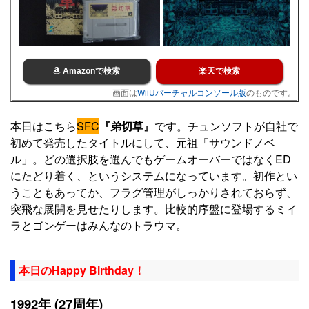
Amazonで検索
楽天で検索
画面は
WiiUバーチャルコンソール版
のものです。
本日はこちら
SFC
『弟切草』
です。チュンソフトが自社で
初めて発売したタイトルにして、元祖「サウンドノベ
ル」。どの選択肢を選んでもゲームオーバーではなくED
にたどり着く、というシステムになっています。初作とい
うこともあってか、フラグ管理がしっかりされておらず、
突飛な展開を見せたりします。比較的序盤に登場するミイ
ラとゴンゲーはみんなのトラウマ。
本日のHappy Birthday！
1992年 (27周年)