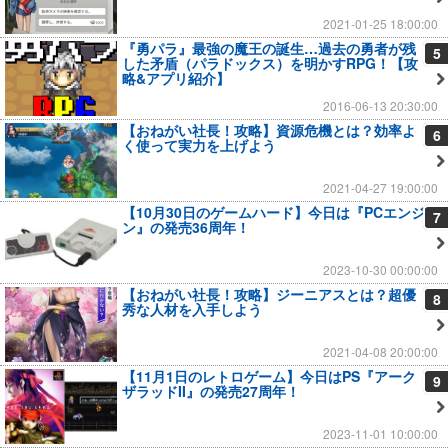
2021-01-25 18:00:00
『勇パラ』最強の魔王の誕生…過去の勇者が残
5
した矛盾（パラドックス）を明かすRPG！【攻
略&アプリ紹介】
2016-06-13 20:30:00
【おねがい社長！攻略】資源危機とは？効率よ
6
く使って実力を上げよう
2021-04-27 19:00:00
【10月30日のゲームハード】今日は『PCエンジ
7
ン』の発売36周年！
2023-10-30 00:00:00
【おねがい社長！攻略】ジーニアスとは？超優
8
秀な人材を入手しよう
2021-04-08 20:00:00
【11月1日のレトロゲーム】今日はPS『アーク
9
ザラッドII』の発売27周年！
2023-11-01 10:00:00