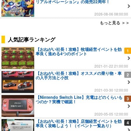
リアルオペレーション』の発売22周年！
2026-08-06 08:00:00
もっと見る ＞＞
人気記事ランキング
【おねがい社長！攻略】牧場経営イベントを効
1
率良く進める4つのポイント
2021-01-22 21:00:00
【おねがい社長！攻略】オススメの乗り物・車
2
の入手方法と小技
2021-03-30 12:00:00
【Nintendo Switch Lite】充電はどのくらいも
3
つのか？実機で確認！
2020-05-05 12:00:00
【おねがい社長！攻略】店舗経営イベントを効
4
率良く攻略しよう！（イベント一覧あり）