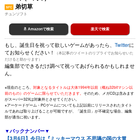
弟切草
SFC
チュンソフト
Amazonで検索
楽天で検索
もし、誕生日を祝って欲しいゲームがあったら、
Twitter
に
てお知らせください！
（本記事のツイートのリプライでお知らせいた
だけると助かります）
編集部でできるだけ調べて祝ってあげられるかもしれませ
ん。
※現在のところ、
対象となるタイトルは大体1994年以前（概ね32bitマシン以
前のもの）のゲームに限らせていただきます。
そのため、メガCDは含みます
がスーパー32Xは対象外とさせてください。
※アーケードゲーム・PCゲームについても上記以前にリリースされたタイト
ルであれば取り上げることが可能ですが、「誕生日」が不確定な場合、編集
部が適当に祝います。
▼バックナンバー▼
【3月6日】今日は『ミッキーマウス 不思議の国の大冒