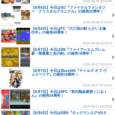
2026-08-08 08:00:00
【8月8日】今日はGC『ファイナルファンタジ
ー・クリスタルクロニクル』の発売23周年！
2026-08-08 07:00:00
【8月8日】今日はFC『六三四の剣 ただいま修
行中』の発売40周年！
2026-08-08 06:00:00
【8月7日】今日はDS『ファイアーエムブレム
新・暗黒竜と光の剣』の発売18周年！
2026-08-07 08:00:00
【8月7日】今日はXbox360『テイルズ オブ ヴ
ェスペリア』の発売18周年！
2026-08-07 07:00:00
【8月7日】今日はSFC『初代熱血硬派くにおく
ん』の発売34周年！
2026-08-07 06:00:00
【8月6日】今日はGBA『ロックマンエグゼ4.5