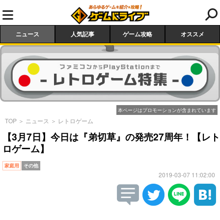
ニュース
人気記事
ゲーム攻略
オススメ
本ページはプロモーションが含まれています
TOP
＞
ニュース
＞
レトロゲーム
【3月7日】今日は『弟切草』の発売27周年！【レト
ロゲーム】
家庭用
その他
2019-03-07 11:02:00