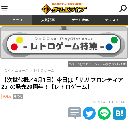
ニュース
人気記事
ゲーム攻略
オススメ
本ページはプロモーションが含まれています
TOP
＞
ニュース
＞
レトロゲーム
【次世代機／4月1日】今日は『サガ フロンティア
2』の発売20周年！【レトロゲーム】
家庭用
その他
2019-04-01 12:02:00