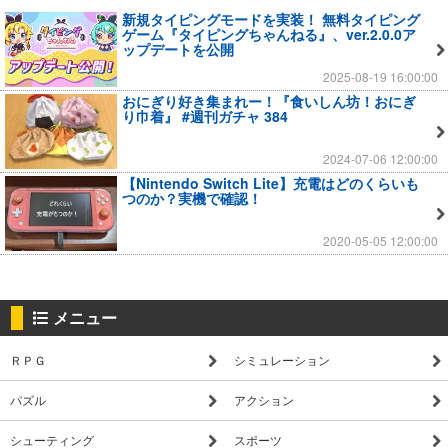
新規タイピングモードを実装！ 無料タイピング
ゲーム『タイピングちゃんねる』、ver.2.0.0ア
ップデートを公開
2025-08-19 16:00:00
おにぎり好き集まれー！『食いしん坊！おにぎ
り巾着』 #週刊ガチャ 384
2024-07-06 12:00:00
【Nintendo Switch Lite】充電はどのくらいも
つのか？実機で確認！
2020-05-05 12:00:00
メニュー
ＲＰＧ
シミュレーション
パズル
アクション
シューティング
スポーツ