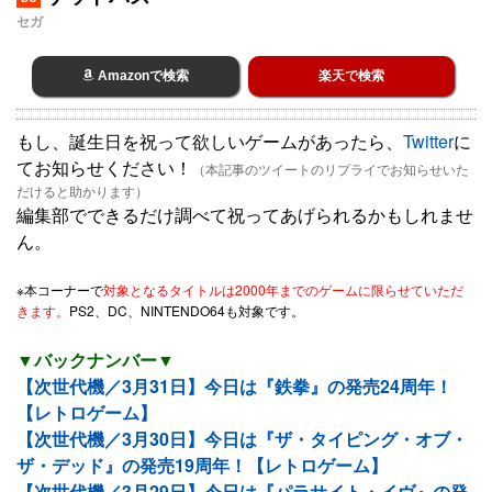
セガ
Amazonで検索
楽天で検索
もし、誕生日を祝って欲しいゲームがあったら、
Twitter
に
てお知らせください！
（本記事のツイートのリプライでお知らせいた
だけると助かります）
編集部でできるだけ調べて祝ってあげられるかもしれませ
ん。
※本コーナーで
対象となるタイトルは2000年までのゲームに限らせていただ
きます。
PS2、DC、NINTENDO64も対象です。
▼バックナンバー▼
【次世代機／3月31日】今日は『鉄拳』の発売24周年！
【レトロゲーム】
【次世代機／3月30日】今日は『ザ・タイピング・オブ・
ザ・デッド』の発売19周年！【レトロゲーム】
【次世代機／3月29日】今日は『パラサイト・イヴ』の発