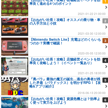
1
率良く進める4つのポイント
2021-01-22 21:00:00
【おねがい社長！攻略】オススメの乗り物・車
2
の入手方法と小技
2021-03-30 12:00:00
【Nintendo Switch Lite】充電はどのくらいも
3
つのか？実機で確認！
2020-05-05 12:00:00
【おねがい社長！攻略】店舗経営イベントを効
4
率良く攻略しよう！（イベント一覧あり）
2021-01-25 18:00:00
『勇パラ』最強の魔王の誕生…過去の勇者が残
5
した矛盾（パラドックス）を明かすRPG！【攻
略&アプリ紹介】
2016-06-13 20:30:00
【おねがい社長！攻略】資源危機とは？効率よ
6
く使って実力を上げよう