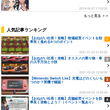
2019-06-27 17:03:00
もっと見る ＞＞
人気記事ランキング
【おねがい社長！攻略】牧場経営イベントを効
1
率良く進める4つのポイント
2021-01-22 21:00:00
【おねがい社長！攻略】オススメの乗り物・車
2
の入手方法と小技
2021-03-30 12:00:00
【Nintendo Switch Lite】充電はどのくらいも
3
つのか？実機で確認！
2020-05-05 12:00:00
【おねがい社長！攻略】店舗経営イベントを効
4
率良く攻略しよう！（イベント一覧あり）