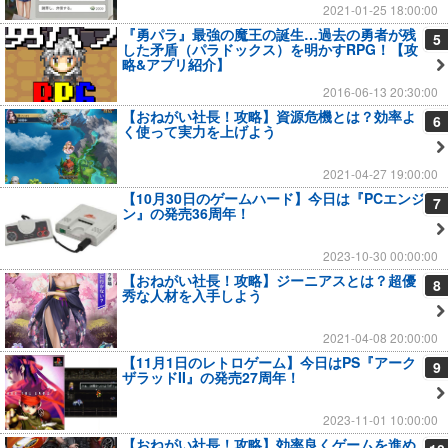
2021-01-25 18:00:00
『勇パラ』最強の魔王の誕生…過去の勇者が残
5
した矛盾（パラドックス）を明かすRPG！【攻
略&アプリ紹介】
2016-06-13 20:30:00
【おねがい社長！攻略】資源危機とは？効率よ
6
く使って実力を上げよう
2021-04-27 19:00:00
【10月30日のゲームハード】今日は『PCエンジ
7
ン』の発売36周年！
2023-10-30 00:00:00
【おねがい社長！攻略】ジーニアスとは？超優
8
秀な人材を入手しよう
2021-04-08 20:00:00
【11月1日のレトロゲーム】今日はPS『アーク
9
ザラッドII』の発売27周年！
2023-11-01 10:00:00
【おねがい社長！攻略】効率良くゲームを進め