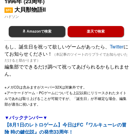
1996年 (23周年)
大貝獣物語II
SFC
ハドソン
Amazonで検索
楽天で検索
もし、誕生日を祝って欲しいゲームがあったら、
Twitter
に
てお知らせください！
（本記事のツイートのリプライでお知らせいた
だけると助かります）
編集部でできるだけ調べて祝ってあげられるかもしれませ
ん。
※メガCDは含みますがスーパー32Xは対象外です。
※アーケードゲーム・PCゲームについても上記以前にリリースされたタイト
ルであれば取り上げることが可能ですが、「誕生日」が不確定な場合、編集
部が適当に祝います。
▼バックナンバー▼
【8月1日のレトロゲーム】今日はFC『ワルキューレの冒
険 時の鍵伝説』の発売33周年！