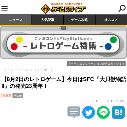
ニュース
人気記事
ゲーム攻略
オススメ
本ページはプロモーションが含まれています
TOP
＞
ニュース
＞
レトロゲーム
【8月2日のレトロゲーム】今日はSFC『大貝獣物語
II』の発売23周年！
家庭用
その他
2019-08-02 10:03:00