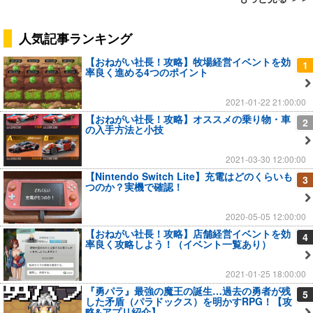
人気記事ランキング
【おねがい社長！攻略】牧場経営イベントを効
1
率良く進める4つのポイント
2021-01-22 21:00:00
【おねがい社長！攻略】オススメの乗り物・車
2
の入手方法と小技
2021-03-30 12:00:00
【Nintendo Switch Lite】充電はどのくらいも
3
つのか？実機で確認！
2020-05-05 12:00:00
【おねがい社長！攻略】店舗経営イベントを効
4
率良く攻略しよう！（イベント一覧あり）
2021-01-25 18:00:00
『勇パラ』最強の魔王の誕生…過去の勇者が残
5
した矛盾（パラドックス）を明かすRPG！【攻
略&アプリ紹介】