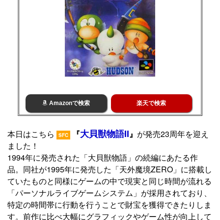
Amazonで検索
楽天で検索
大貝獣物語II
本日はこちら
『
』
が発売23周年を迎え
SFC
ました！
1994年に発売された「大貝獣物語」の続編にあたる作
品。同社が1995年に発売した「天外魔境ZERO」に搭載し
ていたものと同様にゲームの中で現実と同じ時間が流れる
「パーソナルライブゲームシステム」が採用されており、
特定の時間帯に行動を行うことで財宝を獲得できたりしま
す。前作に比べ大幅にグラフィックやゲーム性が向上して