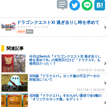
ドラゴンクエストXI 過ぎ去りし時を求めて
スクウェア・エニックス
家庭用
RPG
関連記事
今日はSwitch『ドラゴンクエストXI 過ぎ去りし
時を求めてS』の発売日だけど「ドラクエV」も
発売日だった！？
2019-09-27 15:35:00
3DS版『ドラクエ11』ヨッチ族の不正データの
対処法について
2017-08-11 06:02:00
3DS版『ドラクエ11』すれちがい通信で全3種の
「オリジナルヨッチ族」をゲット！