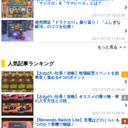
「マジスロ」&「ウマレース」とは？
2017-07-25 18:03:00
発売間近『ドラクエ11』振り返り！ 「ふしぎな
鍛冶」のコツを伝授！
2017-07-25 17:01:00
もっと見る ＞＞
人気記事ランキング
【おねがい社長！攻略】牧場経営イベントを効
1
率良く進める4つのポイント
2021-01-22 21:00:00
【おねがい社長！攻略】オススメの乗り物・車
2
の入手方法と小技
2021-03-30 12:00:00
【Nintendo Switch Lite】充電はどのくらいも
3
つのか？実機で確認！