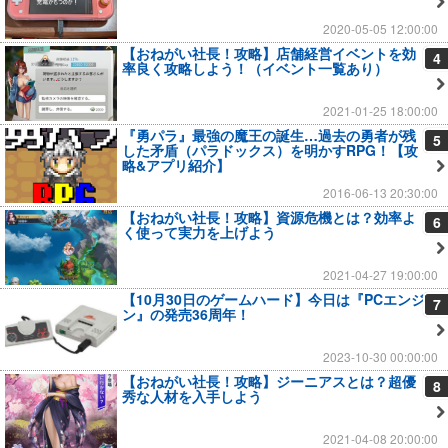
2020-05-05 12:00:00
【おねがい社長！攻略】店舗経営イベントを効
4
率良く攻略しよう！（イベント一覧あり）
2021-01-25 18:00:00
『勇パラ』最強の魔王の誕生…過去の勇者が残
5
した矛盾（パラドックス）を明かすRPG！【攻
略&アプリ紹介】
2016-06-13 20:30:00
【おねがい社長！攻略】資源危機とは？効率よ
6
く使って実力を上げよう
2021-04-27 19:00:00
【10月30日のゲームハード】今日は『PCエンジ
7
ン』の発売36周年！
2023-10-30 00:00:00
【おねがい社長！攻略】ジーニアスとは？超優
8
秀な人材を入手しよう
2021-04-08 20:00:00