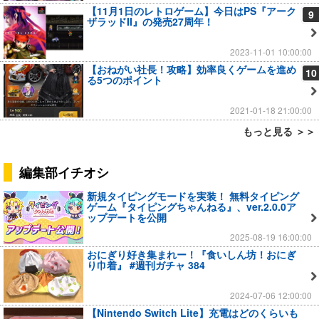
【11月1日のレトロゲーム】今日はPS『アーク
9
ザラッドII』の発売27周年！
2023-11-01 10:00:00
【おねがい社長！攻略】効率良くゲームを進め
10
る5つのポイント
2021-01-18 21:00:00
もっと見る ＞＞
編集部イチオシ
新規タイピングモードを実装！ 無料タイピング
ゲーム『タイピングちゃんねる』、ver.2.0.0ア
ップデートを公開
2025-08-19 16:00:00
おにぎり好き集まれー！『食いしん坊！おにぎ
り巾着』 #週刊ガチャ 384
2024-07-06 12:00:00
【Nintendo Switch Lite】充電はどのくらいも