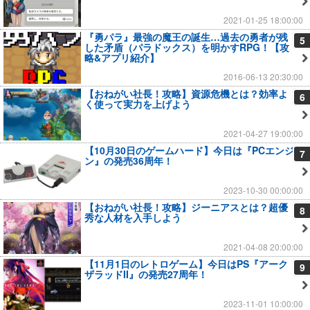
2021-01-25 18:00:00
『勇パラ』最強の魔王の誕生…過去の勇者が残
5
した矛盾（パラドックス）を明かすRPG！【攻
略&アプリ紹介】
2016-06-13 20:30:00
【おねがい社長！攻略】資源危機とは？効率よ
6
く使って実力を上げよう
2021-04-27 19:00:00
【10月30日のゲームハード】今日は『PCエンジ
7
ン』の発売36周年！
2023-10-30 00:00:00
【おねがい社長！攻略】ジーニアスとは？超優
8
秀な人材を入手しよう
2021-04-08 20:00:00
【11月1日のレトロゲーム】今日はPS『アーク
9
ザラッドII』の発売27周年！
2023-11-01 10:00:00