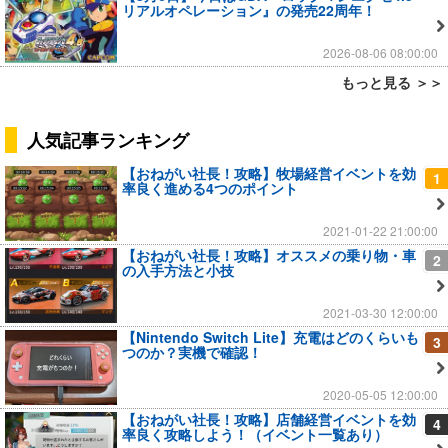
リアルオペレーション』の発売22周年！
2026-08-06 08:00:00
もっと見る ＞＞
人気記事ランキング
【おねがい社長！攻略】牧場経営イベントを効
1
率良く進める4つのポイント
2021-01-22 21:00:00
【おねがい社長！攻略】オススメの乗り物・車
2
の入手方法と小技
2021-03-30 12:00:00
【Nintendo Switch Lite】充電はどのくらいも
3
つのか？実機で確認！
2020-05-05 12:00:00
【おねがい社長！攻略】店舗経営イベントを効
4
率良く攻略しよう！（イベント一覧あり）