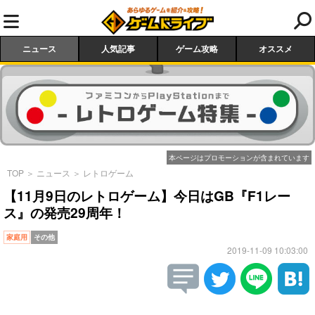
ニュース
人気記事
ゲーム攻略
オススメ
本ページはプロモーションが含まれています
TOP
＞
ニュース
＞
レトロゲーム
【11月9日のレトロゲーム】今日はGB『F1レー
ス』の発売29周年！
家庭用
その他
2019-11-09 10:03:00