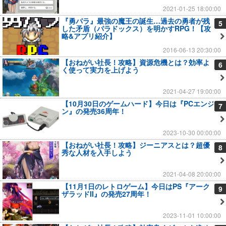
2021-01-25 18:00:00
『勇パラ』最強の魔王の誕生…過去の勇者が残
5
した矛盾（パラドックス）を明かすRPG！【攻
略&アプリ紹介】
2016-06-13 20:30:00
【おねがい社長！攻略】資源危機とは？効率よ
6
く使って実力を上げよう
2021-04-27 19:00:00
【10月30日のゲームハード】今日は『PCエンジ
7
ン』の発売36周年！
2023-10-30 00:00:00
【おねがい社長！攻略】ジーニアスとは？超優
8
秀な人材を入手しよう
2021-04-08 20:00:00
【11月1日のレトロゲーム】今日はPS『アーク
9
ザラッドII』の発売27周年！
2023-11-01 10:00:00