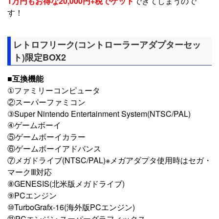
1万円もお得な20,000円+税でゲット
できてしまうので
す！
レトロフリーク(コントローラーアダプターセッ
ト)限定BOX2
■互換機能
①ファミリーコンピュータ
②スーパーファミコン
③Super Nintendo Entertainment System(NTSC/PAL)
④ゲームボーイ
⑤ゲームボーイカラー
⑥ゲームボーイアドバンス
⑦メガドライブ(NTSC/PAL)※メガアダプタ使用時はセガ・
マークⅢ対応
⑧GENESIS(北米版メガドライブ)
⑨PCエンジン
⑩TurboGrafx-16(海外版PCエンジン)
⑪PCエンジン スーパーグラフィックス