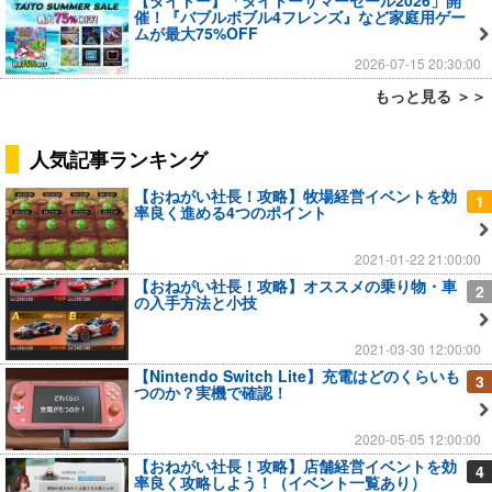
【タイトー】「タイトーサマーセール2026」開
催！『バブルボブル4フレンズ』など家庭用ゲー
ムが最大75%OFF
2026-07-15 20:30:00
もっと見る ＞＞
人気記事ランキング
【おねがい社長！攻略】牧場経営イベントを効
1
率良く進める4つのポイント
2021-01-22 21:00:00
【おねがい社長！攻略】オススメの乗り物・車
2
の入手方法と小技
2021-03-30 12:00:00
【Nintendo Switch Lite】充電はどのくらいも
3
つのか？実機で確認！
2020-05-05 12:00:00
【おねがい社長！攻略】店舗経営イベントを効
4
率良く攻略しよう！（イベント一覧あり）