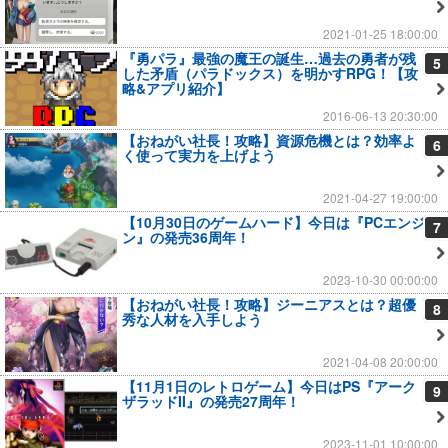
2021-01-25 18:00:00
『勇パラ』最強の魔王の誕生…過去の勇者が残
5
した矛盾（パラドックス）を明かすRPG！【攻
略&アプリ紹介】
2016-06-13 20:30:00
【おねがい社長！攻略】資源危機とは？効率よ
6
く使って実力を上げよう
2021-04-27 19:00:00
【10月30日のゲームハード】今日は『PCエンジ
7
ン』の発売36周年！
2023-10-30 00:00:00
【おねがい社長！攻略】ジーニアスとは？超優
8
秀な人材を入手しよう
2021-04-08 20:00:00
【11月1日のレトロゲーム】今日はPS『アーク
9
ザラッドII』の発売27周年！
2023-11-01 10:00:00