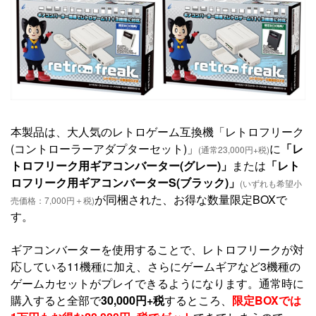
本製品は、大人気のレトロゲーム互換機「レトロフリーク
(コントローラーアダプターセット)」
に
「レ
(通常23,000円+税)
トロフリーク用ギアコンバーター(グレー)」
または
「レト
ロフリーク用ギアコンバーターS(ブラック)」
(いずれも希望小
が同梱された、お得な数量限定BOXで
売価格：7,000円＋税)
す。
ギアコンバーターを使用することで、レトロフリークが対
応している11機種に加え、さらにゲームギアなど3機種の
ゲームカセットがプレイできるようになります。通常時に
購入すると全部で
30,000円+税
するところ、
限定BOXでは