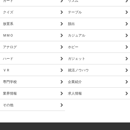
カード
リズム
クイズ
テーブル
放置系
脱出
ＭＭＯ
カジュアル
アナログ
ホビー
ハード
ガジェット
ＶＲ
就活ノウハウ
専門学校
企業紹介
業界情報
求人情報
その他