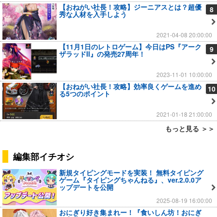
【おねがい社長！攻略】ジーニアスとは？超優
8
秀な人材を入手しよう
2021-04-08 20:00:00
【11月1日のレトロゲーム】今日はPS『アーク
9
ザラッドII』の発売27周年！
2023-11-01 10:00:00
【おねがい社長！攻略】効率良くゲームを進め
10
る5つのポイント
2021-01-18 21:00:00
もっと見る ＞＞
編集部イチオシ
新規タイピングモードを実装！ 無料タイピング
ゲーム『タイピングちゃんねる』、ver.2.0.0ア
ップデートを公開
2025-08-19 16:00:00
おにぎり好き集まれー！『食いしん坊！おにぎ