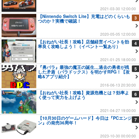
2021-03-30 12:00:00
【Nintendo Switch Lite】充電はどのくらいも
3
つのか？実機で確認！
2020-05-05 12:00:00
【おねがい社長！攻略】店舗経営イベントを効
4
率良く攻略しよう！（イベント一覧あり）
2021-01-25 18:00:00
『勇パラ』最強の魔王の誕生…過去の勇者が残
5
した矛盾（パラドックス）を明かすRPG！【攻
略&アプリ紹介】
2016-06-13 20:30:00
【おねがい社長！攻略】資源危機とは？効率よ
6
く使って実力を上げよう
2021-04-27 19:00:00
【10月30日のゲームハード】今日は『PCエンジ
7
ン』の発売36周年！
2023-10-30 00:00:00