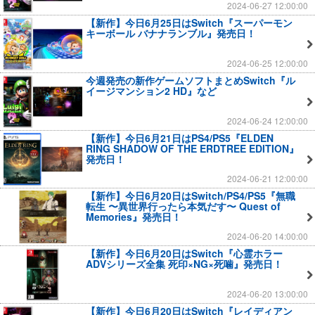
2024-06-27 12:00:00
【新作】今日6月25日はSwitch『スーパーモン
キーボール バナナランブル』発売日！
2024-06-25 12:00:00
今週発売の新作ゲームソフトまとめSwitch『ル
イージマンション2 HD』など
2024-06-24 12:00:00
【新作】今日6月21日はPS4/PS5『ELDEN
RING SHADOW OF THE ERDTREE EDITION』
発売日！
2024-06-21 12:00:00
【新作】今日6月20日はSwitch/PS4/PS5『無職
転生 〜異世界行ったら本気だす〜 Quest of
Memories』発売日！
2024-06-20 14:00:00
【新作】今日6月20日はSwitch『心霊ホラー
ADVシリーズ全集 死印×NG×死噛』発売日！
2024-06-20 13:00:00
【新作】今日6月20日はSwitch『レイディアン