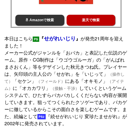
Amazonで検索
楽天で検索
せがれいじり
本日はこちら
『
』
が発売21周年を迎え
PS
ました！
メーカー公式がジャンルを「おバカ」と表記した伝説のゲ
ーム。原作・CG制作は「ウゴウゴルーガ」の「がんばれ
まさおくん」等をデザインした秋元きつね氏。プレイヤー
は、矢印頭の主人公の「せがれ」を「いじって」
（操作し
「セケン」
にある「オキモノ」
て）
（フィールド）
（アイテ
に「オカカワリ」
していくというゲーム
ム）
（接触・干渉）
システムで、ひたすらバカバカしくくだらない内容が展開
していきます。狙ってつくられたクソゲーであり、バカゲ
ーに徹しているからこその面白さを楽しむゲームです。ま
た、続編として
『続せがれいじり 変珍たませがれ』が
PS2
2002年に発売されています。