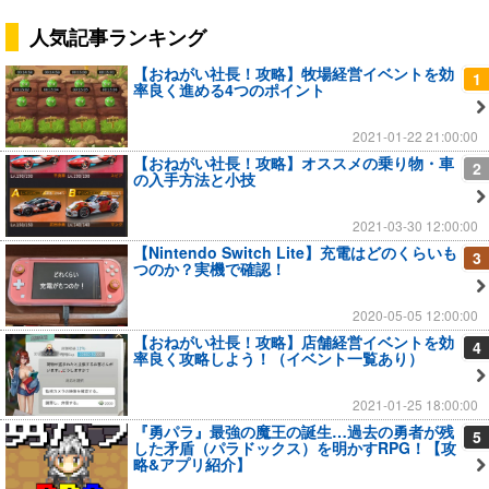
人気記事ランキング
【おねがい社長！攻略】牧場経営イベントを効
1
率良く進める4つのポイント
2021-01-22 21:00:00
【おねがい社長！攻略】オススメの乗り物・車
2
の入手方法と小技
2021-03-30 12:00:00
【Nintendo Switch Lite】充電はどのくらいも
3
つのか？実機で確認！
2020-05-05 12:00:00
【おねがい社長！攻略】店舗経営イベントを効
4
率良く攻略しよう！（イベント一覧あり）
2021-01-25 18:00:00
『勇パラ』最強の魔王の誕生…過去の勇者が残
5
した矛盾（パラドックス）を明かすRPG！【攻
略&アプリ紹介】